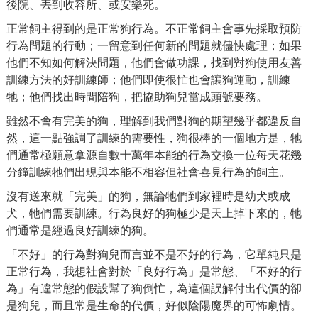
後院、丟到收容所、或安樂死。
正常飼主得到的是正常狗行為。不正常飼主會事先採取預防
行為問題的行動；一留意到任何新的問題就儘快處理；如果
他們不知如何解決問題，他們會做功課，找到對狗使用友善
訓練方法的好訓練師；他們即使很忙也會讓狗運動，訓練
牠；他們找出時間陪狗，把協助狗兒當成頭號要務。
雖然不會有完美的狗，理解到我們對狗的期望幾乎都違反自
然，這一點強調了訓練的需要性，狗很棒的一個地方是，牠
們通常極願意拿源自數十萬年本能的行為交換一位每天花幾
分鐘訓練牠們出現與本能不相容但社會喜見行為的飼主。
沒有送來就「完美」的狗，無論牠們到家裡時是幼犬或成
犬，牠們需要訓練。行為良好的狗極少是天上掉下來的，牠
們通常是經過良好訓練的狗。
「不好」的行為對狗兒而言並不是不好的行為，它單純只是
正常行為，我想社會對於「良好行為」是常態、「不好的行
為」有違常態的假設幫了狗倒忙，為這個誤解付出代價的卻
是狗兒，而且常是生命的代價，好似陰陽魔界的可怖劇情。