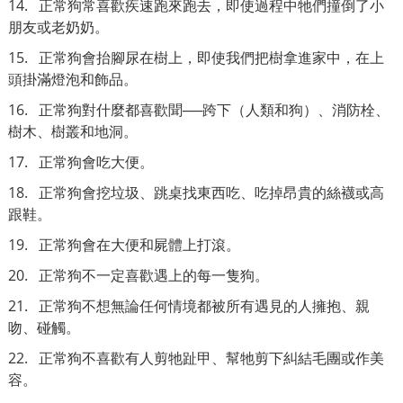
14. 正常狗常喜歡疾速跑來跑去，即使過程中牠們撞倒了小
朋友或老奶奶。
15. 正常狗會抬腳尿在樹上，即使我們把樹拿進家中，在上
頭掛滿燈泡和飾品。
16. 正常狗對什麼都喜歡聞──跨下（人類和狗）、消防栓、
樹木、樹叢和地洞。
17. 正常狗會吃大便。
18. 正常狗會挖垃圾、跳桌找東西吃、吃掉昂貴的絲襪或高
跟鞋。
19. 正常狗會在大便和屍體上打滾。
20. 正常狗不一定喜歡遇上的每一隻狗。
21. 正常狗不想無論任何情境都被所有遇見的人擁抱、親
吻、碰觸。
22. 正常狗不喜歡有人剪牠趾甲、幫牠剪下糾結毛團或作美
容。