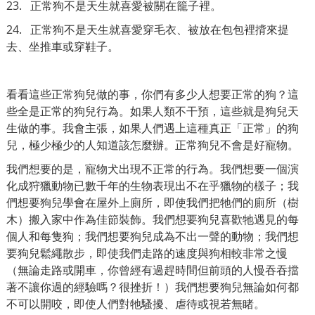
23. 正常狗不是天生就喜愛被關在籠子裡。
24. 正常狗不是天生就喜愛穿毛衣、被放在包包裡揹來提
去、坐推車或穿鞋子。
看看這些正常狗兒做的事，你們有多少人想要正常的狗？這
些全是正常的狗兒行為。如果人類不干預，這些就是狗兒天
生做的事。我會主張，如果人們遇上這種真正「正常」的狗
兒，極少極少的人知道該怎麼辦。正常狗兒不會是好寵物。
我們想要的是，寵物犬出現不正常的行為。我們想要一個演
化成狩獵動物已數千年的生物表現出不在乎獵物的樣子；我
們想要狗兒學會在屋外上廁所，即使我們把牠們的廁所（樹
木）搬入家中作為佳節裝飾。我們想要狗兒喜歡牠遇見的每
個人和每隻狗；我們想要狗兒成為不出一聲的動物；我們想
要狗兒鬆繩散步，即使我們走路的速度與狗相較非常之慢
（無論走路或開車，你曾經有過趕時間但前頭的人慢吞吞擋
著不讓你過的經驗嗎？很挫折！）我們想要狗兒無論如何都
不可以開咬，即使人們對牠騷擾、虐待或視若無睹。