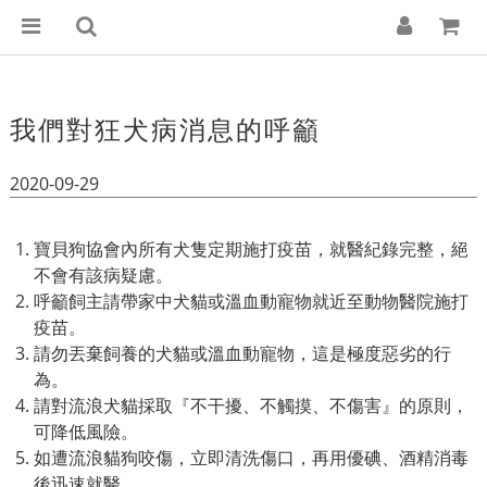
我們對狂犬病消息的呼籲
2020-09-29
寶貝狗協會內所有犬隻定期施打疫苗，就醫紀錄完整，絕
不會有該病疑慮。
呼籲飼主請帶家中犬貓或溫血動寵物就近至動物醫院施打
疫苗。
請勿丟棄
飼養的犬貓或溫血動寵物，這是極度惡劣的行
為。
請對流浪犬貓採取
『不干擾、不觸摸、不傷害』
的原則，
可降低風險。
如遭流浪貓狗咬傷，
立即清洗傷口
，再用優碘、酒精消毒
後迅速就醫。