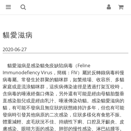
貓愛滋病
2020-06-27
貓愛滋病是感染貓免疫缺陷病毒（Feline
Immunodefiency Virus，簡稱：FIV）屬於反轉錄病毒科慢
病毒屬。常發生於群聚的貓咪群，如繁殖場、收容所、多貓
家庭或是流浪貓咪群，這疾病傳染途徑是透過打架互咬時，
含病毒的唾液經傷口傳染，另外還有可能是經由母貓胎盤垂
直感染胎兒或是經由乳汁、唾液傳染幼貓。感染貓愛滋病的
貓，有可能不發病且無症狀的狀態維持許多年，但也有可能
發病時引發其他病原的二次感染，症狀多樣化有食慾不振、
體重減輕、皮毛狀況不佳、持續性下痢、口腔及牙齦炎、皮
膚感染、眼睛方面的感染、肺部的慢性感染、淋巴結腫等。