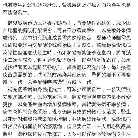
也有發生神經失調的狀況，腎臟疾病及腫瘤方面的產生也是
可能會發生。
貓愛滋病預防以飼養型態為主，首要條件為結紮，減少因
占地盤的撕咬打架機會，再者不放養於室外，以免被外來病
貓傳染，家中如有新進成員需先篩檢確定，配種時種貓需先
檢驗以免經由交配傳染或經胎盤垂直感染。當篩檢貓愛滋病
為陽性但無症狀發生時，仍須將貓結紮並養在室內，將可減
少二次性感染，也可避免緊迫發生，以單貓飼養為宜，如果
是多貓家庭以隔離飼養較佳。當身體狀況允許時，每年接種
疫苗是需要的，將可預防感染其他疾病。帶原的貓不可再繁
殖下一代，以免配種時感染對方或下一代。
補充營養增加身體抵抗力，可減少疾病發生，一發現症狀
立即送醫診療，以免拖延病情。飼養環境與成員盡量不改變
更換，以免產生壓力增加發病機率。當貓愛滋病不幸發病，
病毒會抑制免疫系統，現今仍無有效的藥物可以治療，醫生
只能針對繼發的感染加以控制，並緩解臨床症狀。貓愛滋病
雖然仍在積極發展治療藥物，但只要生活上主人用心觀察與
照顧，讓牠保持良好抵抗力，大多可以終身不發病愉快生活