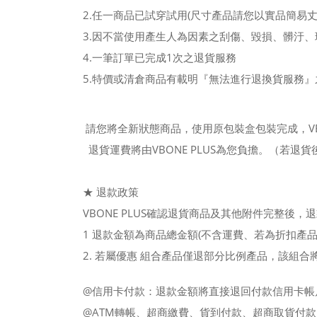
2.任一商品已試穿試用(尺寸產品請您以實品簡易丈
3.因不當使用產生人為因素之刮傷、毀損、髒汙、
4.一筆訂單已完成1次之退貨服務
5.特價或清倉商品有載明『無法進行退換貨服務』
請您將全新狀態商品，使用原包裝盒包裝完成，VBO
退貨運費將由VBONE PLUS為您負擔
。（若退貨
★
退款政策
VBONE PLUS確認退貨商品及其他附件完整後
1
退款金額為商品總金額(不含運費、若為折扣產
2.
若屬
優惠
組合產品僅退部分比例產品，該組合
@信用卡付款：退款金額將直接退回付款信用卡帳
@ATM轉帳、超商繳費、貨到付款、超商取貨付款