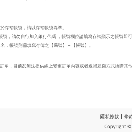
等於存褶帳號，請以存褶帳號為準。
及帳號，請勿自行加入銀行代碼 ，帳號欄位請填寫存褶顯示之帳號即
及戶名，帳號則需填寫存簿之【局號】＋【帳號】。
您處理訂單，目前恕無法提供線上變更訂單內容或者退補差額方式換購其他
隱私條款
|
條
Copyrigh