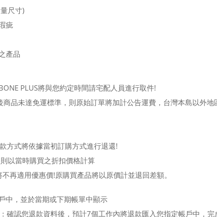
量尺寸)
瑕疵
之產品
NE PLUS將與您約定時間請宅配人員進行取件!
後商品未達免運標準，則原始訂單將加計公告運費，台灣本島以外地
，退款方式將依據當初訂購方式進行退還!
品則以當時購買之折扣價格計算
將不再適用優惠價!原購買產品將以原價計並退回差額。
戶中，並於當期或下期帳單中顯示
：確認您退款資料後，預計7個工作內將退款匯入您指定帳戶中，完成後