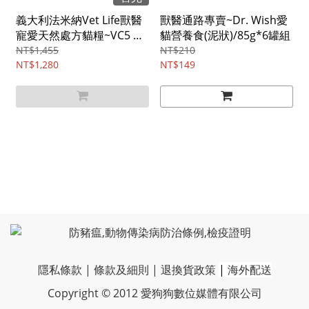
義大利法米納Vet Life獸醫
獸醫通路專賣~Dr. Wish愛
寵愛天然處方貓糧~VC5 貓
貓營養食(泥狀)/85g*6罐組
用腎臟配方/2kg
NT$1,455
NT$210
NT$1,280
NT$149
隱私條款
|
條款及細則
|
退換貨政策
|
海外配送
Copyright © 2012 愛狗狗數位媒體有限公司