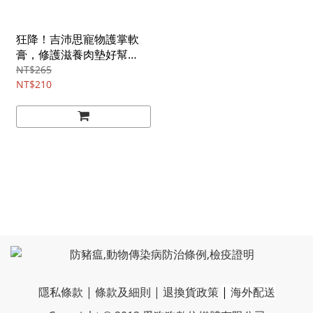
狂降！吉沛思寵物護掌軟
膏，修護滋養肉墊好幫
手/15g
NT$265
NT$210
隱私條款
|
條款及細則
|
退換貨政策
|
海外配送