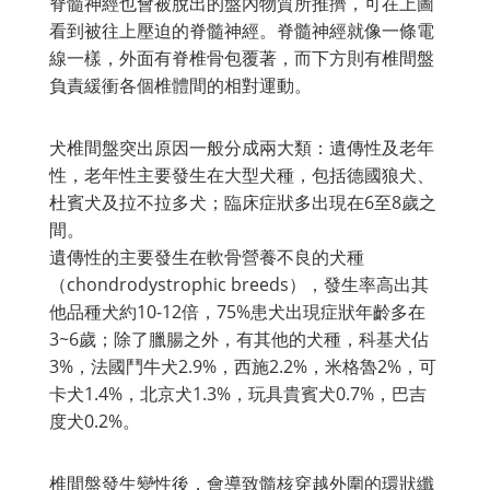
脊髓神經也會被脫出的盤內物質所推擠，可在上圖
看到被往上壓迫的脊髓神經。脊髓神經就像一條電
線一樣，外面有脊椎骨包覆著，而下方則有椎間盤
負責緩衝各個椎體間的相對運動。
犬椎間盤突出原因一般分成兩大類：遺傳性及老年
性，老年性主要發生在大型犬種，包括德國狼犬、
杜賓犬及拉不拉多犬；臨床症狀多出現在6至8歲之
間。
遺傳性的主要發生在軟骨營養不良的犬種
（chondrodystrophic breeds），發生率高出其
他品種犬約10-12倍，75%患犬出現症狀年齡多在
3~6歲；除了臘腸之外，有其他的犬種，科基犬佔
3%，法國鬥牛犬2.9%，西施2.2%，米格魯2%，可
卡犬1.4%，北京犬1.3%，玩具貴賓犬0.7%，巴吉
度犬0.2%。
椎間盤發生變性後，會導致髓核穿越外圍的環狀纖