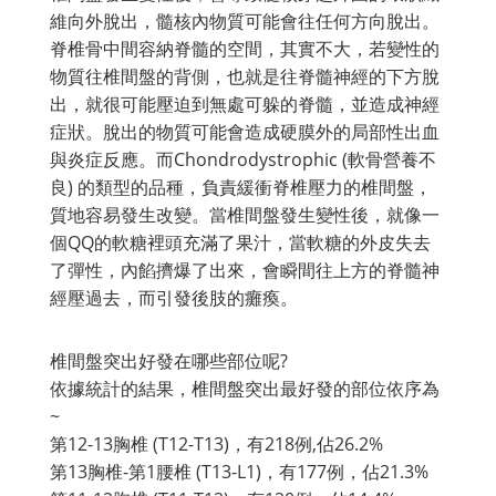
維向外脫出，髓核內物質可能會往任何方向脫出。
脊椎骨中間容納脊髓的空間，其實不大，若變性的
物質往椎間盤的背側，也就是往脊髓神經的下方脫
出，就很可能壓迫到無處可躲的脊髓，並造成神經
症狀。脫出的物質可能會造成硬膜外的局部性出血
與炎症反應。而Chondrodystrophic (軟骨營養不
良) 的類型的品種，負責緩衝脊椎壓力的椎間盤，
質地容易發生改變。當椎間盤發生變性後，就像一
個QQ的軟糖裡頭充滿了果汁，當軟糖的外皮失去
了彈性，內餡擠爆了出來，會瞬間往上方的脊髓神
經壓過去，而引發後肢的癱瘓。
椎間盤突出好發在哪些部位呢?
依據統計的結果，椎間盤突出最好發的部位依序為
~
第12-13胸椎 (T12-T13)，有218例,佔26.2%
第13胸椎-第1腰椎 (T13-L1)，有177例，佔21.3%