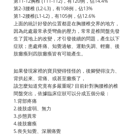
第11-12胸椎 (T11-T12)，有120例，佔14.4%
第2-3腰椎 (L2-L3)，有108例，佔13%
第1-2腰椎(L1-L2)，有105例，佔12.6%
上面的統計好發的位置都是在胸腰椎交界的地方，
因為此處最常承受彎曲的壓力，常常是椎間盤先發
生了質地上的改變，才引發後續的問題，產生以下
症狀；患處疼痛、知覺過敏、運動失調、輕癱、後
肢癱瘓到四肢癱瘓皆有可能產生。
如果發現家裡的寶貝變得怪怪的，後腳變得沒力、
背拱起來、背痛、或甚至癱瘓了，
該怎麼知道究竟有多嚴重呢? 目前針對胸腰椎的椎
間盤突出，依據臨床症狀可以分成五個分級：
1.背部疼痛
2.後肢虛弱、無力
3.步態異常
4.後肢癱瘓
5.喪失知覺、深層痛覺