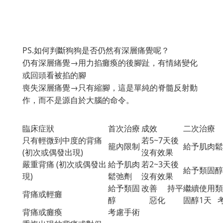
PS.如何判斷狗狗是否仍然有深層痛覺呢？
仍有深層痛覺→用力掐癱瘓的後腳趾，有情緒變化
或回頭看被掐的腳
喪失深層痛覺→只有縮腳，這是單純的脊髓反射動
作，而不是源自於大腦的命令。
臨床症狀
首次治療
成效
二次治療
只有輕微到中度的背痛
若5~7天後
籠內限制
給予肌肉鬆
(初次或偶發出現)
沒有效果
嚴重背痛 (初次或偶發出
給予肌肉
若2~3天後
給予類固醇
現)
鬆弛劑
沒有效果
給予類固
改善 持平
繼續使用類
背痛或輕癱
醇
惡化
固醇1天 
背痛或癱瘓
考慮手術