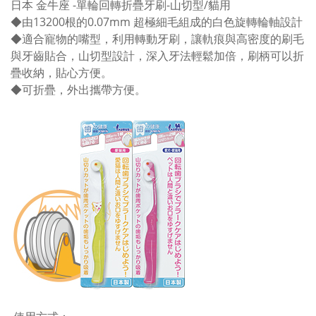
日本 金牛座 -單輪回轉折疊牙刷-山切型/貓用
◆由13200根的0.07mm 超極細毛組成的白色旋轉輪軸設計
◆適合寵物的嘴型，利用轉動牙刷，讓軌痕與高密度的刷毛
與牙齒貼合，山切型設計，深入牙法輕鬆加倍，刷柄可以折
疊收納，貼心方便。
◆可折疊，外出攜帶方便。