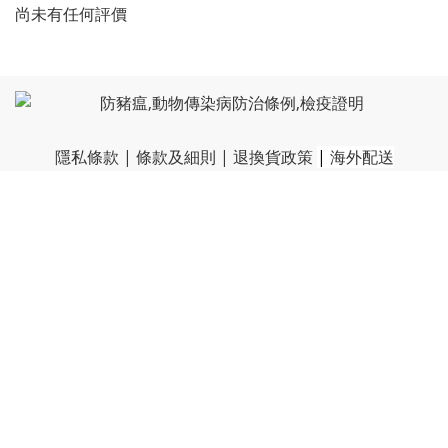
尚未有任何評價
隱私條款
|
條款及細則
|
退換貨政策
|
海外配送
Copyright © 2012 愛狗狗數位媒體有限公司
統一編號：53081494
客服電話 /
(04)2278-3669
聯絡地址 / 台中市太平區新平路二段33號
服務時間 / 周一~周五 10:30-17:00
客服信箱 / vboneplus@petnii.com