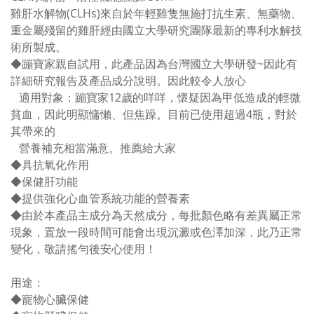
雞肝水解物(CLHs)來自於年輕雞隻無施打抗生素、無藥物、
重金屬殘留的雞肝經由國立大學研究團隊最新的專利水解技
術所製成。
◆蹦寶家親自試用，此產品因為台灣國立大學研發~因此有
詳細研究報告及產品成分說明。因此較令人放心
適用對象：蹦寶家12歲的咩咩，懷疑因為甲低造成的輕微
貧血，因此明顯慵懶、但焦躁。目前已使用超過4瓶，對於
其帶來的
營養補充相當滿意。推薦給大家
◆具抗氧化作用
◆保健肝功能
◆提供強化心血管系統功能的營養素
◆由於本產品主成分為天然成分，每批顏色略有差異屬正常
現象，置放一段時間可能會出現沉澱或色澤加深，此乃正常
變化，敬請搖勻後安心使用！
用途：
◆寵物心臟保健