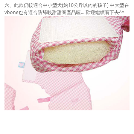
六、此款仍較適合中小型犬(約10公斤以內的孩子) 中大型在
vbone也有適合防舔咬甜甜圈產品喔....歡迎繼續看下去^^