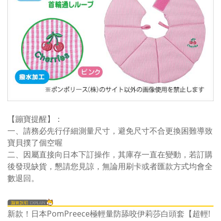
【蹦寶提醒】：
一、請務必先行仔細測量尺寸，避免尺寸不合更換困難導致
寶貝撲了個空喔
二、因屬直接向日本下訂操作，其庫存一直在變動，若訂購
後發現缺貨，懇請您見諒，無論用刷卡或者匯款方式均會全
數退回。
新款！日本PomPreece極輕量防舔咬伊莉莎白頭套【超輕!