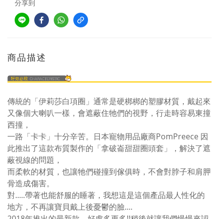
分享到
商品描述
傳統的「伊莉莎白項圈」通常是硬梆梆的塑膠材質，戴起來
又像個大喇叭一樣，會遮蔽住牠們的視野，行走時容易東撞
西撞，
一路「卡卡」十分辛苦。日本寵物用品廠商PomPreece 因
此推出了這款布質製作的「拿破崙甜甜圈頭套」，解決了遮
蔽視線的問題，
而柔軟的材質，也讓牠們碰撞到傢俱時，不會對脖子和肩胛
骨造成傷害。
對.....帶著也能舒服的睡著，我想這是這個產品最人性化的
地方，不再讓寶貝戴上後憂鬱的臉....
2018年推出的最新款，好處多更多!!稍後就讓我們慢慢來認