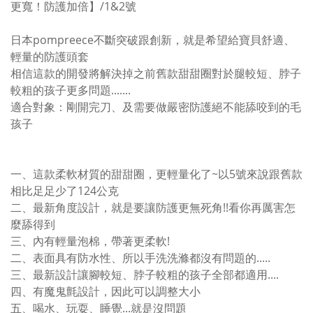
更寬！防護加倍】/1&2號
日本pompreece不斷突破跟創新，就是希望給寶貝舒適、
輕量的防護頭套
相信這款的開發將解決掉之前舊款甜甜圈對於腿較短、脖子
較粗的孩子更多問題.......
適合對象：剛開完刀、及需要做嚴密防護絕不能舔咬到的毛
孩子
一、這款柔軟材質的甜甜圈，更輕量化了~以5號來說跟舊款
相比足足少了124公克
二、最新角度設計，就是要讓防護更無死角!!看你再厲害怎
麼舔得到
三、內有輕量泡棉，帶著更柔軟!
二、表面具有防水性、所以手洗洗滌都沒有問題的.....
三、最新設計讓腳較短、脖子較粗的孩子全部都適用....
四、有魔鬼氈設計，因此可以調整大小
五、喝水、玩耍、睡覺...就是沒問題