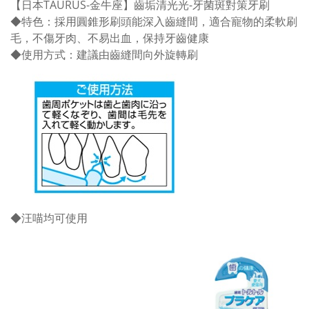
【日本TAURUS-金牛座】齒垢清光光-牙菌斑對策牙刷
◆特色：採用圓錐形刷頭能深入齒縫間，適合寵物的柔軟刷
毛，不傷牙肉、不易出血，保持牙齒健康
◆使用方式：建議由齒縫間向外旋轉刷
◆汪喵均可使用