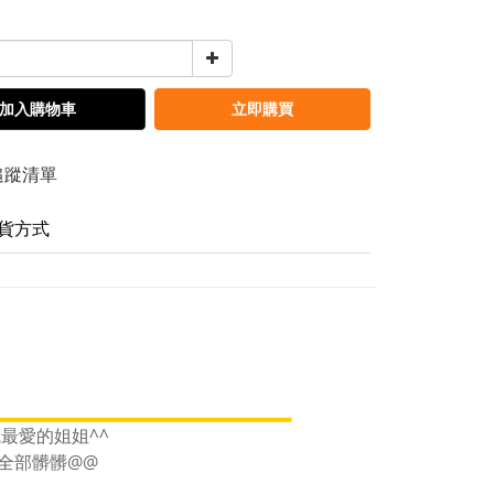
加入購物車
立即購買
追蹤清單
貨方式
最愛的姐姐^^
全部髒髒@@