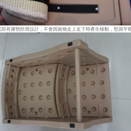
梯底部有膠墊防滑設計，不會因寵物走上走下時產生移動，堅固平