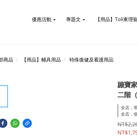
優惠活動
專題文
【用品】Toli東理
部商品
【用品】輔具用品
特殊復健及看護用品
蹦寶家
二階（
全店，常
全店，低
NT$2,2
NT$1,7