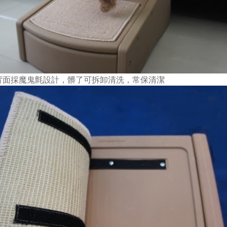
毯背面採魔鬼氈設計，髒了可拆卸清洗，常保清潔