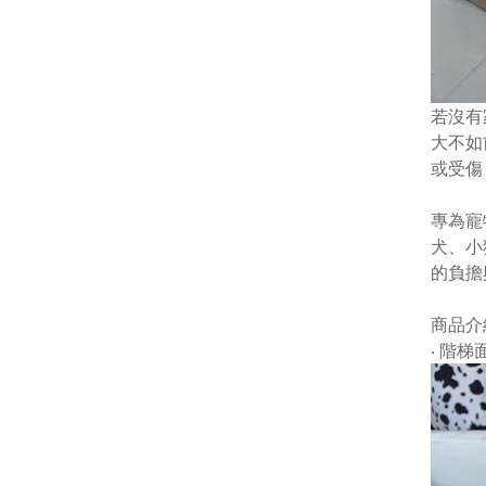
若沒有
大不如
或受傷
專為寵
犬、小
的負擔
商品介
‧ 階