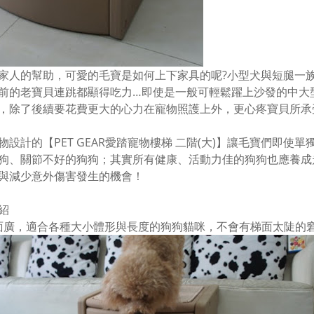
家人的幫助，可愛的毛寶是如何上下家具的呢?小型犬與短腿一
前的老寶貝連跳都顯得吃力…即使是一般可輕鬆躍上沙發的中大
，除了後續要花費更大的心力在寵物照護上外，更心疼寶貝所承
物設計的【PET GEAR愛踏寵物樓梯 二階(大)】讓毛寶們即
狗、關節不好的狗狗；其實所有健康、活動力佳的狗狗也應養成
與減少意外傷害發生的機會！
紹
梯面廣，適合各種大小體形與長度的狗狗貓咪，不會有梯面太陡的