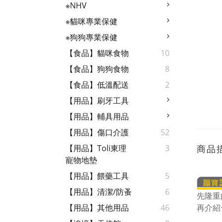
※NHV
※貓咪專業保健
※狗狗專業保健
【食品】貓咪食物
10
【食品】狗狗食物
8
【食品】低溫配送
2
【用品】刷牙工具
【用品】輔具用品
【用品】傷口介護
52
商品
【用品】Toli東理
3
寵物地墊
【用品】餵藥工具
5
【用品】清潔/防蚤
6
先隆重
再介紹
【用品】其他用品
46