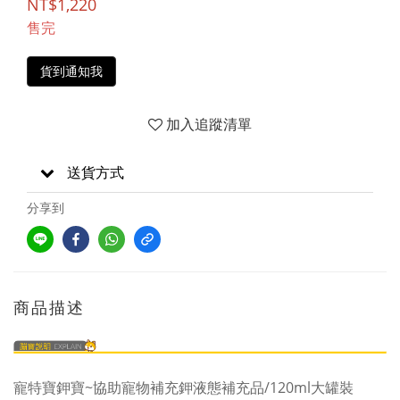
NT$1,220
售完
貨到通知我
加入追蹤清單
送貨方式
分享到
商品描述
寵特寶鉀寶~協助寵物補充鉀液態補充品/120ml大罐裝