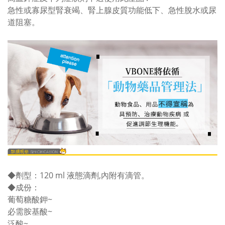
急性或寡尿型腎衰竭、腎上腺皮質功能低下、急性脫水或尿
道阻塞。
◆
劑型：120 ml 液態滴劑,內附有滴管。
◆
成份：
葡萄糖酸鉀~
必需胺基酸~
泛酸~