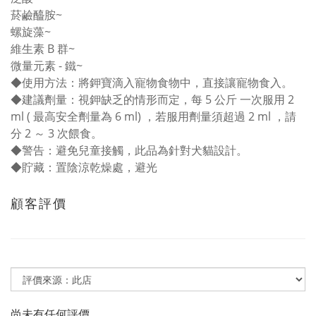
菸鹼醯胺~
螺旋藻~
維生素 B 群~
微量元素 - 鐵~
◆
使用方法：將鉀寶滴入寵物食物中，直接讓寵物食入。
◆
建議劑量：視鉀缺乏的情形而定，每 5 公斤 一次服用 2
ml ( 最高安全劑量為 6 ml) ，若服用劑量須超過 2 ml ，請
分 2 ～ 3 次餵食。
◆
警告：避免兒童接觸，此品為針對犬貓設計。
◆
貯藏：置陰涼乾燥處，避光
顧客評價
尚未有任何評價