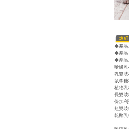
◆產品名
◆產品
◆產品
嗜酸乳
乳雙歧
鼠李糖
植物乳
長雙歧
保加利
短雙歧
乾酪乳