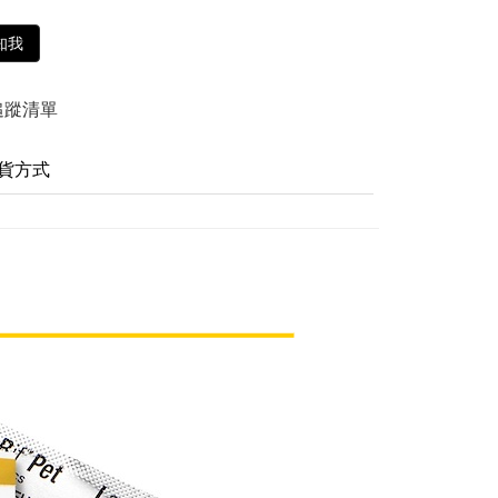
知我
追蹤清單
貨方式