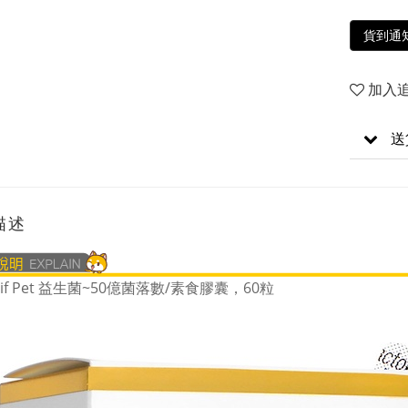
貨到通
加入
送
描述
oBif Pet 益生菌~50億菌落數/素食膠囊，60粒