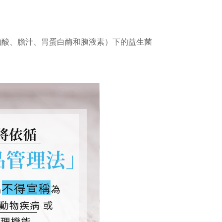
如酸、膽汁、胃蛋白酶和胰液素）下的益生菌