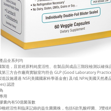
產品全系列均
美國製造，且皆經原料純度活性、在製品與成品三階段檢測以確保
或第三方合作廠商實驗室均符合 GLP (Good Laboratory Practic
製造設施通過 NSF(美國國家科學基金會) 及/或 NPA(美國天然產品協會) 之 
ces) 認證
為
專用
膠囊內有50億菌落數
9種經活性和臨床記錄的益生菌菌株，包括6款乳酸桿菌、3雙歧