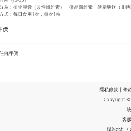
菌（lb-33）
分為：植物膠囊（改性纖維素），微晶纖維素，硬脂酸鎂（非轉
方式：每日食用1次，每次1粒
評價
任何評價
隱私條款
|
條
Copyrigh
統
客服
聯絡地址 /