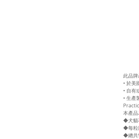
此品牌
• 於
• 自有
• 生產
Practi
本產品
◆犬貓
◆每粒
◆總共