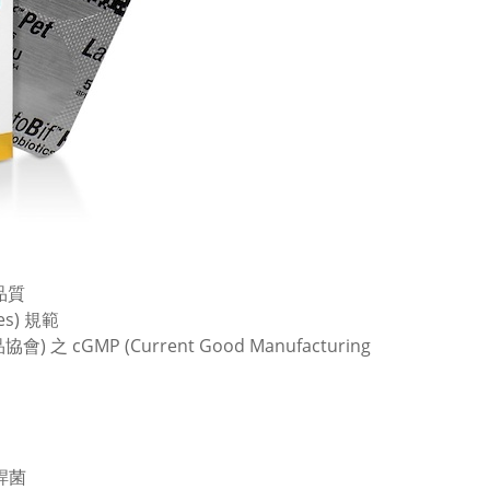
品質
es) 規範
cGMP (Current Good Manufacturing
桿菌