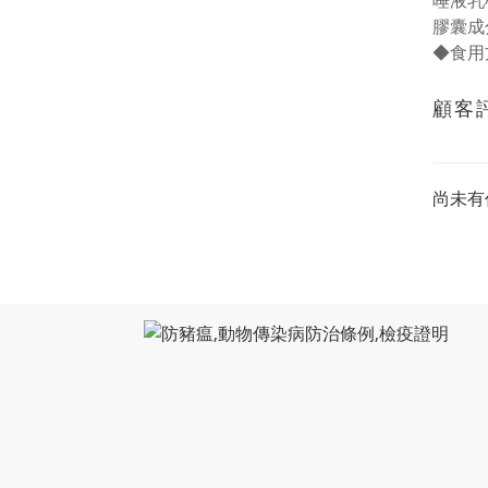
唾液乳桿
膠囊成
◆食用
顧客
尚未有