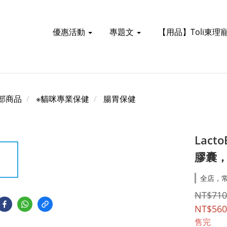
優惠活動
專題文
【用品】Toli東理
部商品
※貓咪專業保健
腸胃保健
Lact
膠囊，
全店，常
NT$710
NT$560
售完