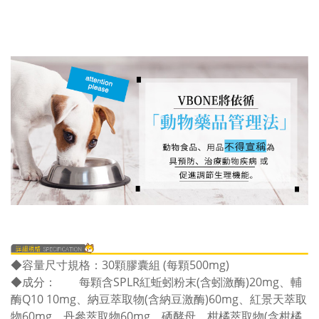
◆容量尺寸規格：30顆膠囊組 (每顆500mg)
◆成分：
每顆含SPLR紅蚯蚓粉末(含蚓激酶)20mg、輔
酶Q10 10mg、納豆萃取物(含納豆激酶)60mg、紅景天萃取
物60mg、丹參萃取物60mg、硒酵母、柑橘萃取物(含柑橘