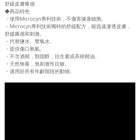
舒緩皮膚癢感
◆商品特色
・使用Microcyn專利技術，不傷害健康細胞。
・Microcyn專利技術獨特的舒緩配方，能迅速滲透皮膚，
舒緩癢感和刺激。
・代替鹽水、雙氧水。
・提供傷口氧氣。
・不含酒精，類固醇，抗生素或茶樹精油。
・天然無毒，無刺激性抗敏。
・適用於所有年齡階段的動物。