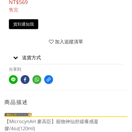
NT$569
售完
貨到通知我
加入追蹤清單
送貨方式
分享到
商品描述
【MicrocynAH 麥高臣】寵物神仙舒緩癢感凝
膠/4oz(120ml)