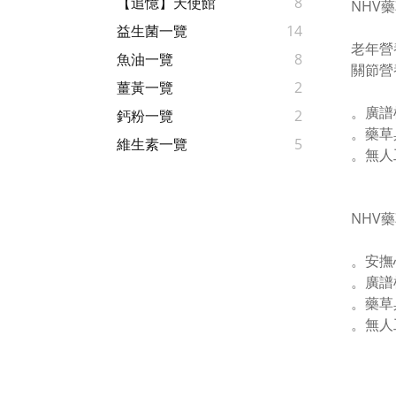
【追憶】天使館
8
NHV藥
益生菌一覽
14
老年營
魚油一覽
8
關節營
薑黃一覽
2
。廣譜
鈣粉一覽
2
。藥草
維生素一覽
5
。無人
NHV藥
。安撫
。廣譜
。藥草
。無人