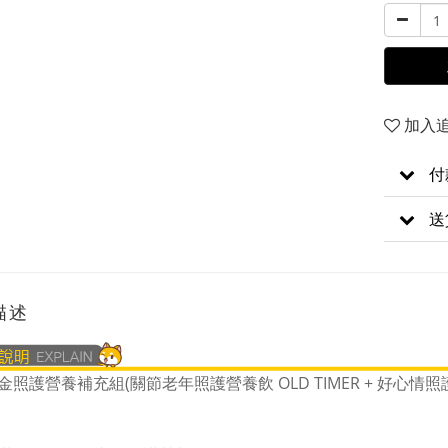
加入
付
送
描述
照護營養補充組(關節老年照護營養飲 OLD TIMER + 好心情照護營