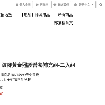
登入會員
購物車
聯絡我們
繁體中文
寵物地墊
【用品】輔具用品
所有商品
部落格首頁
。跛腳黃金照護營養補充組-二入組
溫商品滿NT$999元免運費
，NHV任選兩件95折
90
90