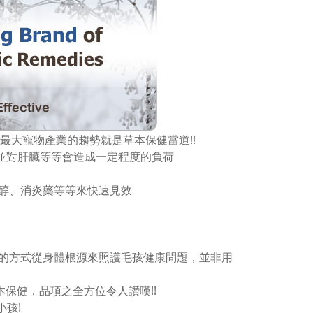
歐洲最大寵物產業的趨勢就是草本保健當道!!
並對肝臟等等會造成一定程度的負荷
醇、消炎藥等等來快速見效
的方式從身體根源來照護毛孩健康問題，並非用
本保健，品項之全方位令人讚嘆!!
孩!