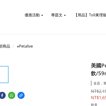
優惠活動
專題文
【用品】Toli東理
部商品
※Petalive
美國Pe
飲/59
全店，常
NT$2,1
NT$1,6
數量