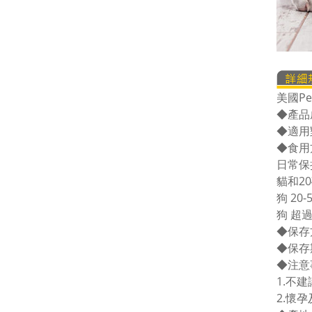
美國Pe
◆產品
◆適用
◆食用
日常保
貓和20
狗 20-
狗 超過
◆保存
◆保存
◆注意
1.不
2.懷