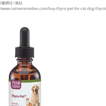
原廠網址
>連結
//www.nativeremedies.com/buy-thyro-pet-for-cat-dog-thyro