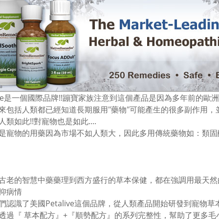
alive是一個國際品牌!!蹦寶家族注意到這個產品是因為多年前的
來包括人類都已經知道長期服用"藥物"可能產生的很多副作用，
類如此!!對寵物也是如此....
是寵物的用藥因為市場不如人類大，因此多用傳統藥物如：類固
古老的智慧中藥藥理到西方盛行的草本保健，都在強調用最天然
抑病情
們認識了美國Petalive這個品牌，從人類產品開始研發到寵物草
透過『 草本配方』+『順勢配方』的系列完整性，幫助了更多毛小