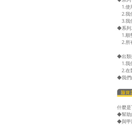
1.使
2.我
3.我
◆
系列
1.順
2.所
◆
出類
1.我
2.在
◆
我們
什麼是T
◆幫助
◆與甲