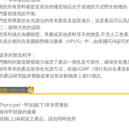
用的所有原料都是從其自然棲息地以合乎道德的方式野生收穫的
們重視環境的平衡、
們使用專業的全光譜法的草本製造及提取成分，這是產品可以高
二：
順勢天然的汲取
勢系列成分為礦物質、草藥或其他原料等天然物質,不含人工色
有
成分都列在美國順勢療法藥典（HPUS）中，由美國FDA認可
拔萃的製造程序：
們獨特的製造開發能力保證了產品一致性及可靠性，確保所有產
製作草本的產品使用全光譜方法，依循cGMP（現行良好生產規
的產品研究臨床實驗從來沒有在動物身上進行測試。
hyro-pet ~甲狀腺(下)草本營養飲
維持甲狀腺的健康
狀腺(上)為相反之產品，請勿同時使用