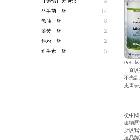
【追憶】天使館
8
益生菌一覽
14
魚油一覽
8
薑黃一覽
2
鈣粉一覽
2
維生素一覽
5
Pet
一直以
不光對人
更重要
從中國
藥物壓
所以我
這品牌