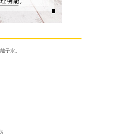
去離子水。
：
病