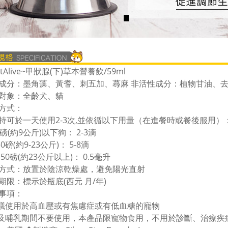
tAlive~甲狀腺(下)草本營養飲/59ml
成分：墨角藻、黃耆、刺五加、蕁麻 非活性成分：植物甘油、
對象：全齡犬、貓
方式：
持可於一天使用2-3次,並依循以下用量（在進餐時或餐後服用）
磅(約9公斤)以下狗： 2-3滴
50磅(約9-23公斤)： 5-8滴
50磅(約23公斤以上)： 0.5毫升
方式：放置於陰涼乾燥處，避免陽光直射
期限：標示於瓶底(西元 月/年)
事項：
建議使用於高血壓或有焦慮症或有低血糖的寵物
孕及哺乳期間不要使用，本產品限寵物食用，不用於診斷、治療疾