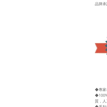
品牌承
◆
專家
◆10
質，人
◆系列