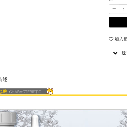
加入
送
描述