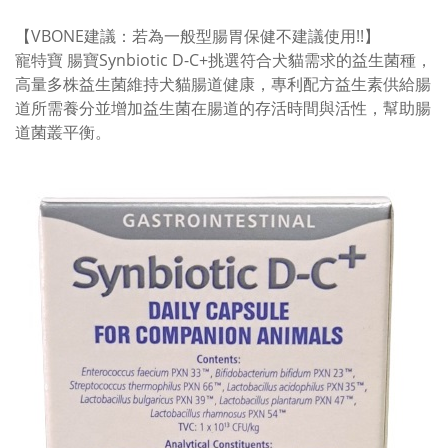
【VBONE建議：若為一般型腸胃保健不建議使用!!】
寵特寶 腸寶Synbiotic D-C+挑選符合犬貓需求的益生菌種，
高量多株益生菌維持犬貓腸道健康，專利配方益生素供給腸
道所需養分並增加益生菌在腸道的存活時間與活性，幫助腸
道菌叢平衡。