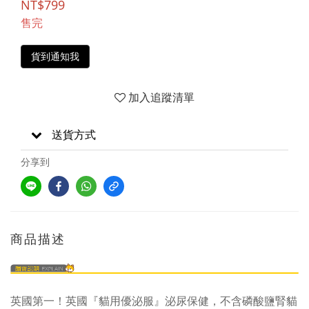
NT$799
售完
貨到通知我
加入追蹤清單
送貨方式
分享到
商品描述
英國第一！英國『貓用優泌服』泌尿保健，不含磷酸鹽腎貓