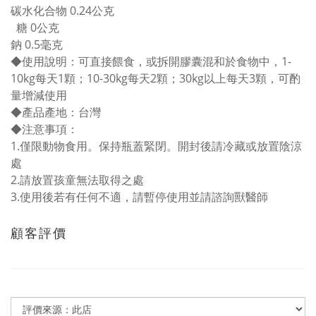
碳水化合物 0.24公克
糖 0公克
鈉 0.5毫克
◆使用說明：可直接餵食，或拆開膠囊混和於食物中，1-
10kg每天1顆；10-30kg每天2顆；30kg以上每天3顆，可酌
量增減使用
◆產品產地：台灣
◆注意事項：
1.僅限動物食用。保持瓶蓋緊閉。開封後請冷藏或放置陰涼
處
2.請放置孩童無法取得之處
3.使用後若有任何不適，請暫停使用並請諮詢獸醫師
顧客評價