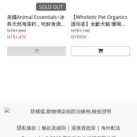
SOLD OUT
美國Animal Essentials~冰
【Wholistic Pet Organics
島天然海藻鈣，吃鮮食擔心
護你姿】全齡犬貓 珊瑚
鈣不足/340G
鈣，38%鈣+72種微量元
NT$1,860
NT$1,140
NT$1,470
素/(85g)
NT$950
隱私條款
|
條款及細則
|
退換貨政策
|
海外配送