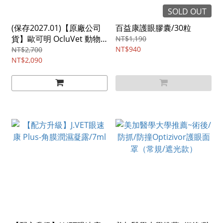
SOLD OUT
(保存2027.01)【原廠公司
百益康護眼膠囊/30粒
貨】歐可明 OcluVet 動物
NT$1,190
眼睛保健眼液/16ml
NT$940
NT$2,700
NT$2,090