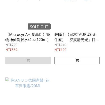
SOLD OUT
【MicrocynAH 麥高臣】寵
狂降！【日本TAURUS-金
物神仙洗眼水/4oz(120ml)
牛座】「淚痕清光光」目垢
濕紙巾/30枚入
NT$720
NT$240
NT$569
NT$190