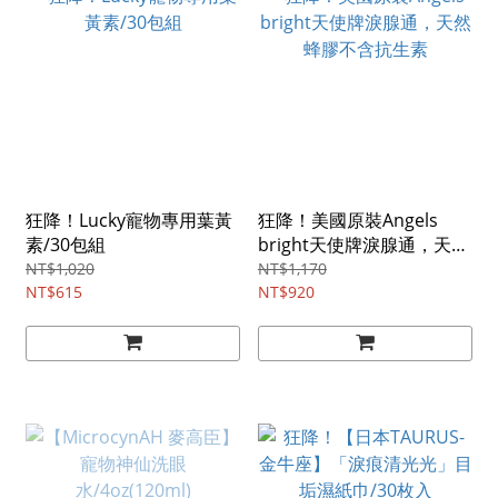
狂降！Lucky寵物專用葉黃
狂降！美國原裝Angels
素/30包組
bright天使牌淚腺通，天然
蜂膠不含抗生素
NT$1,020
NT$1,170
NT$615
NT$920