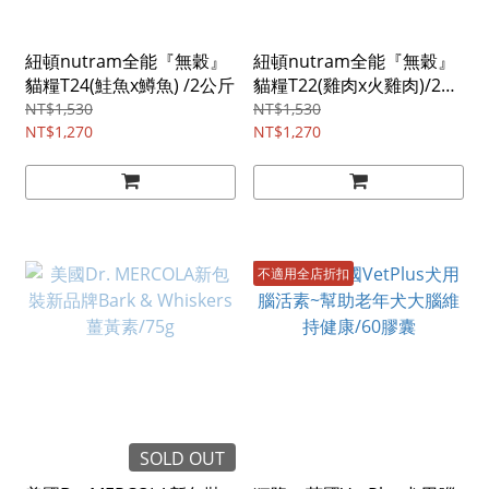
紐頓nutram全能『無穀』
紐頓nutram全能『無穀』
貓糧T24(鮭魚x鱒魚) /2公斤
貓糧T22(雞肉x火雞肉)/2公
斤
NT$1,530
NT$1,530
NT$1,270
NT$1,270
不適用全店折扣
SOLD OUT