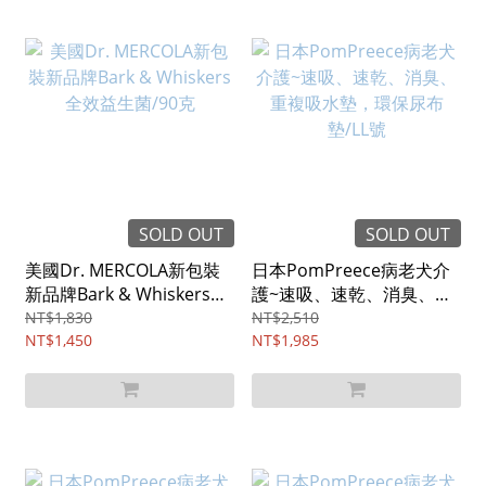
SOLD OUT
SOLD OUT
美國Dr. MERCOLA新包裝
日本PomPreece病老犬介
新品牌Bark & Whiskers全
護~速吸、速乾、消臭、重
效益生菌/90克
複吸水墊，環保尿布墊/LL
NT$1,830
NT$2,510
NT$1,450
號
NT$1,985