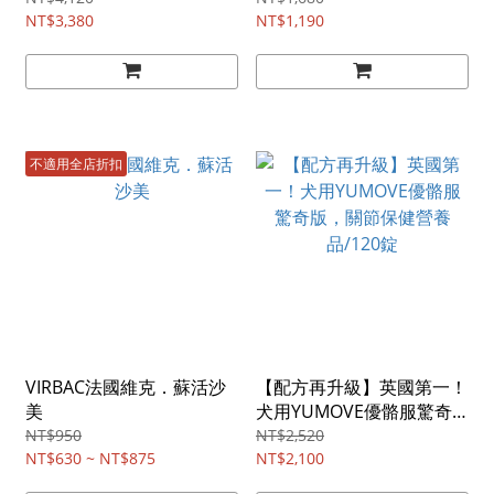
NT$3,380
NT$1,190
不適用全店折扣
VIRBAC法國維克．蘇活沙
【配方再升級】英國第一！
美
犬用YUMOVE優骼服驚奇
版，關節保健營養品/120錠
NT$950
NT$2,520
NT$630 ~ NT$875
NT$2,100