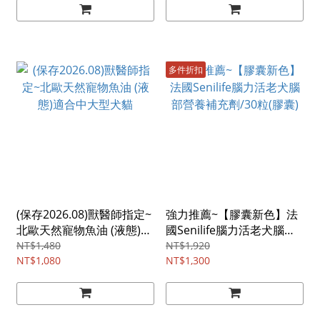
多件折扣
(保存2026.08)獸醫師指定~
強力推薦~【膠囊新色】法
北歐天然寵物魚油 (液態)適
國Senilife腦力活老犬腦部
合中大型犬貓
營養補充劑/30粒(膠囊)
NT$1,480
NT$1,920
NT$1,080
NT$1,300