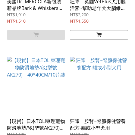
美國Dr. MERCOLA新包裝
狂降！英國VetPlus犬用腦
新品牌Bark & Whiskers薑
活素~幫助老年犬大腦維持
黃素/75g
健康/60膠囊
NT$1,910
NT$2,200
NT$1,510
NT$1,550
【現貨】日本TOLI東理寵物
狂降！胺腎~腎臟保健營養
防滑地墊/毯(型號AK270)，
配方-貓或小型犬用
40*40CM/10片裝
NT$4,120
NT$1,680