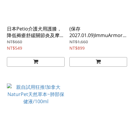
日本Petio介護犬用護膝，
(保存
降低褥瘡舒緩關節炎及摩
2027.01.09)ImmuArmor
擦/小尺寸
褐藻醣膠~腫瘤照護營養配
NT$660
NT$1,660
NT$549
方/小型犬貓
NT$899