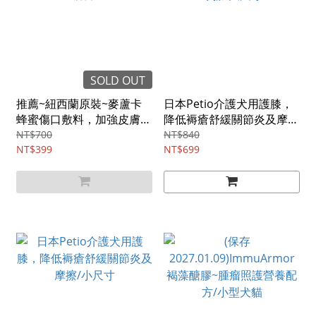
SOLD OUT
推薦~紐西蘭原裝~麥蘆卡
日本Petio介護犬用護膝，
蜂蜜傷口敷料，加強皮膚屏
降低褥瘡舒緩關節炎及摩
障
擦/大尺寸
NT$700
NT$840
NT$399
NT$699