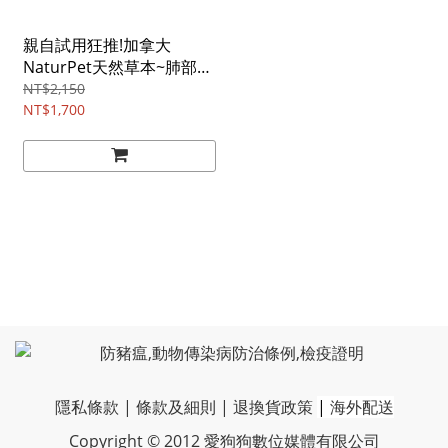
親自試用狂推!加拿大
NaturPet天然草本~肺部保
健液/100ml
NT$2,150
NT$1,700
隱私條款
|
條款及細則
|
退換貨政策
|
海外配送
Copyright © 2012 愛狗狗數位媒體有限公司