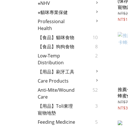
(保存
※NHV
寵物
※貓咪專業保健
超級
NT$2
NT$1
Professional
Health
【食品】貓咪食物
10
【食品】狗狗食物
8
Low-Temp
2
Distribution
【用品】刷牙工具
Care Products
推薦
Anti-Mite/wound
52
蜂蜜
Care
屏障
NT$7
【用品】Toli東理
3
NT$3
寵物地墊
Feeding Medicine
5