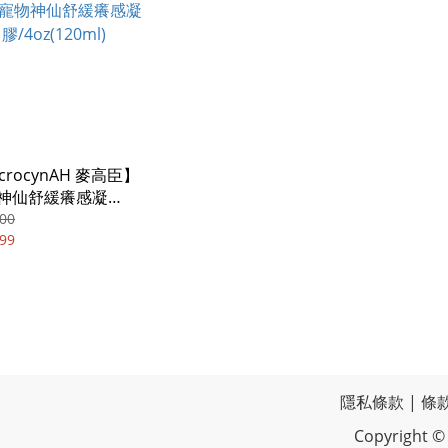
crocynAH 麥高臣】
神仙舒緩癢感凝
z(120ml)
00
99
隱私條款
|
條
Copyrigh