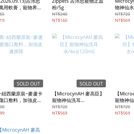
2026.09.13)吉沛思
Zippets 吉沛思寵物止血
Micro
萬用軟膏，寵物界的
粉/5g
物神仙水/4
天然小護士/15g
65
NT$240
NT$720
19
NT$160
NT$569
SOLD OUT
SOLD OUT
~紐西蘭原裝~麥蘆卡
【MicrocynAH 麥高臣】
【Micr
傷口敷料，加強皮膚
寵物神仙洗耳
寵物神仙
水/4oz(120ml)
水/4oz(1
00
NT$720
NT$720
99
NT$569
NT$569