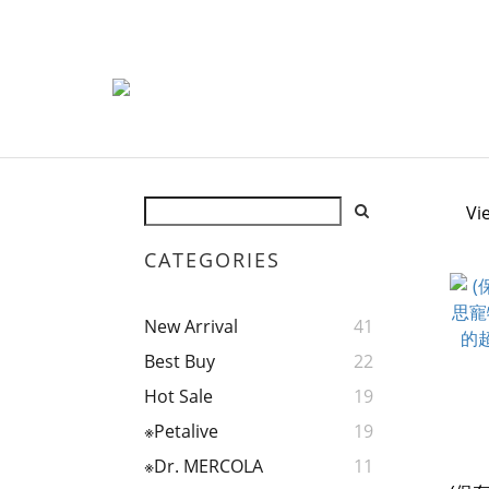
Vi
CATEGORIES
New Arrival
41
Best Buy
22
Hot Sale
19
※Petalive
19
※Dr. MERCOLA
11