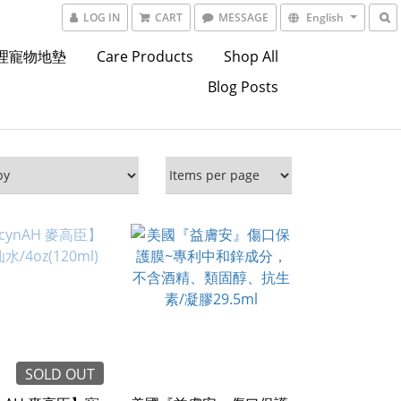
LOG IN
CART
MESSAGE
English
東理寵物地墊
Care Products
Shop All
Blog Posts
SOLD OUT