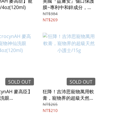
cynAH 麥高臣】寵
美國『益膚安』傷口保護
oz(120ml)
膜~專利中和鋅成分，不
含酒精、類固醇、抗生
NT$384
素/凝膠29.5ml
NT$269
SOLD OUT
SOLD OUT
ocynAH 麥高臣】
狂降！吉沛思寵物萬用軟
洗眼
膏，寵物界的超級天然小
20ml)
護士/15g
NT$265
NT$210