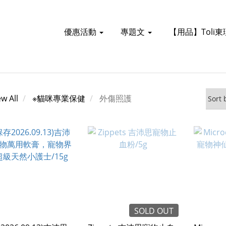
優惠活動
專題文
【用品】Toli
ew All
※貓咪專業保健
外傷照護
SOLD OUT