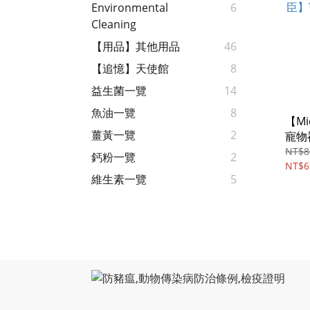
Environmental
6
Cleaning
【用品】其他用品
46
【追憶】天使館
8
益生菌一覽
14
魚油一覽
8
【Mi
薑黃一覽
2
寵物
膠/4o
NT$8
鈣粉一覽
2
NT$6
維生素一覽
5