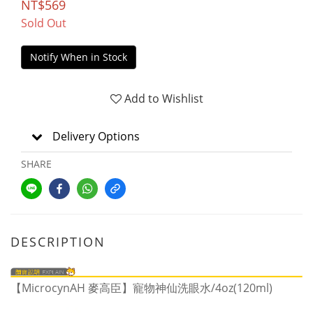
NT$569
Sold Out
Notify When in Stock
Add to Wishlist
Delivery Options
SHARE
DESCRIPTION
【MicrocynAH 麥高臣】寵物神仙洗眼水/4oz(120ml)