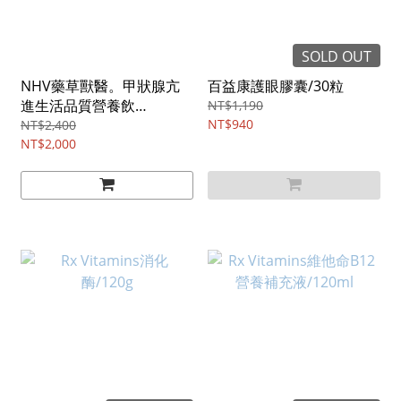
SOLD OUT
NHV藥草獸醫。甲狀腺亢
百益康護眼膠囊/30粒
進生活品質營養飲
NT$1,190
RESTHYRO/100ml
NT$940
NT$2,400
NT$2,000