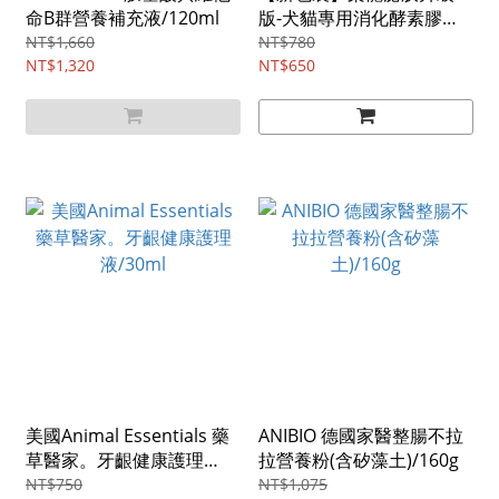
命B群營養補充液/120ml
版-犬貓專用消化酵素膠
囊/30顆
NT$1,660
NT$780
NT$1,320
NT$650
美國Animal Essentials 藥
ANIBIO 德國家醫整腸不拉
草醫家。牙齦健康護理
拉營養粉(含矽藻土)/160g
液/30ml
NT$750
NT$1,075