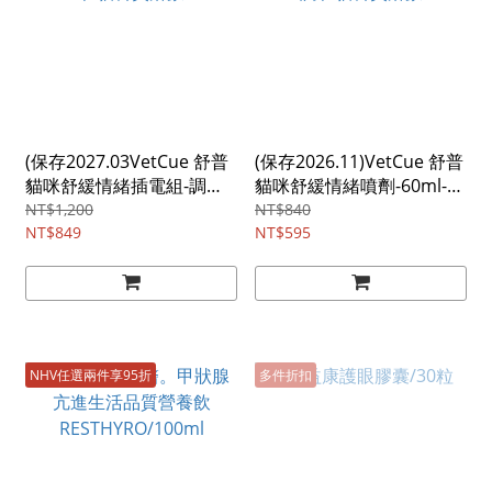
(保存2027.03VetCue 舒普
(保存2026.11)VetCue 舒普
貓咪舒緩情緒插電組-調和
貓咪舒緩情緒噴劑-60ml-調
貓科費洛蒙
和貓科費洛蒙
NT$1,200
NT$840
NT$849
NT$595
NHV任選兩件享95折
多件折扣