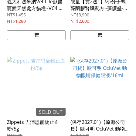
義大利法米納Vet Life獸醫
限量【買2送1】!小分子褐
寵愛天然處方貓糧~VC4 貓
藻醣膠腎臟配方~藻護盛-褐
用泌尿道結石管理照護配
藻醣膠+褐藻素_左旋肉
NT$1,455
NT$3,900
方/2kg
NT$1,280
酸/30顆
NT$2,600
SOLD OUT
Zippets 吉沛思寵物止血
(保存2027.01)【原廠公司
粉/5g
貨】歐可明 OcluVet 動物
眼睛保健眼液/16ml
NT$240
NT$2,700