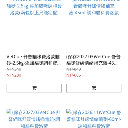
VetCue 舒普貓咪費洛蒙貓
(保存2027.03)VetCue 舒普
砂-2.5kg-添加貓咪調和費洛
貓咪舒緩情緒補充液-45ml-
蒙(兩包以上只能宅配)
調和貓科費洛蒙
NT$340
NT$840
NT$280
NT$665