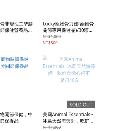
骨非變性二型膠
Lucky寵物骨力優(寵物骨
節保健營養品
關節專用保健品)/30顆膠
/120錠
囊
NT$1,000
NT$500
SOLD OUT
物關節保健，中
美國Animal Essentials~
節保養品
冰島天然海藻鈣，吃鮮食
擔心鈣不足/340G
NT$1,860