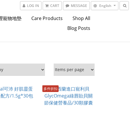
LOG IN
CART
MESSAGE
English
東理寵物地墊
Care Products
Shop All
Blog Posts
多件折扣