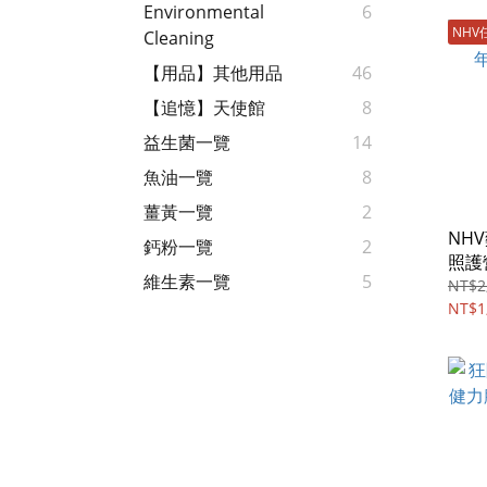
Environmental
6
NHV
Cleaning
【用品】其他用品
46
【追憶】天使館
8
益生菌一覽
14
魚油一覽
8
薑黃一覽
2
NH
鈣粉一覽
2
照護
維生素一覽
5
TIME
NT$2
NT$1