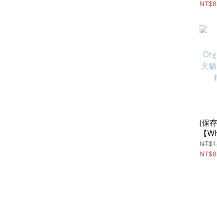
NT$8
(保存
【Who
Org
NT$1
犬貓
NT$8
種微量