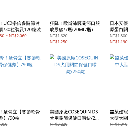
！UC2樂倍多關節健
狂降！歐斯沛髖關節口服
日本安優
囊/30粒裝及120粒裝
玻尿酸/7瓶(20ML/瓶)
原蛋白關
(顆粒小)
30 ~ NT$2,060
NT$1,620
NT$1,800
NT$1,250
NT$1,190
！鞏骨立【關節軟骨
美國原廠COSEQUIN DS
骼萊優寵
劑】/90粒
犬用關節保健口嚼錠/250
大型犬關
錠
,350
NT$3,220
NT$1,310