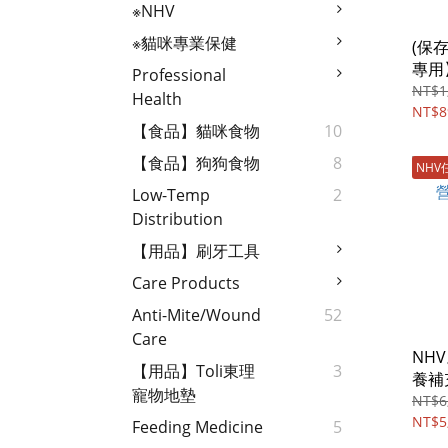
※NHV
※貓咪專業保健
(保存
專用
Professional
Vet
NT$1
Health
PL
NT$8
【食品】貓咪食物
10
犬
【食品】狗狗食物
8
NHV
Low-Temp
2
Distribution
【用品】刷牙工具
Care Products
Anti-Mite/wound
52
Care
NH
【用品】Toli東理
3
養補
寵物地墊
NT$6
NT$5
Feeding Medicine
5