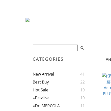
CATEGORIES
Vi
New Arrival
41
Best Buy
22
Hot Sale
19
※Petalive
19
※Dr. MERCOLA
11