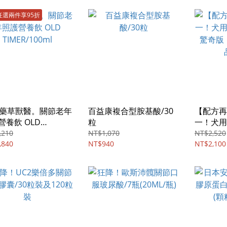
任選兩件享95折
V藥草獸醫。關節老年
百益康複合型胺基酸/30
【配方再
營養飲 OLD
粒
一！犬用
R/100ml
驚奇版，
,210
NT$1,070
NT$2,520
,840
NT$940
品/120
NT$2,100