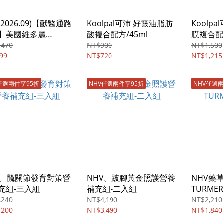
2026.09)【獸醫通路
Koolpal可沛 好靈油脂肪
Koolp
】美國維多麗
酸複合配方/45ml
膜複合配方
riScience~關節保健
,470
NT$900
NT$1,500
US嚼錠/60粒，中大型
99
NT$720
NT$1,215
任選兩件享95折
NHV任選兩件享95折
NHV任選
V。髖關節發育對策營
NHV。跛腳黃金照護營養
NHV藥
充組-三入組
補充組-二入組
TURMER
,240
NT$4,190
NT$2,210
,200
NT$3,490
NT$1,840