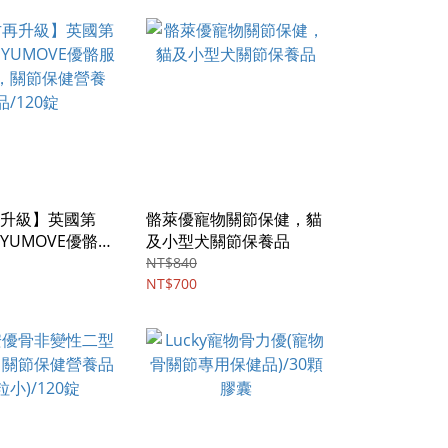
升級】英國第
骼萊優寵物關節保健，貓
YUMOVE優骼服
及小型犬關節保養品
關節保健營養
NT$840
錠
NT$700