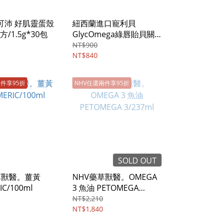
al可沛 好肌靈蛋殼
紐西蘭進口寵利貝
/1.5g*30包
GlycOmega綠唇貽貝關
節保健營養品/30顆膠囊
NT$900
NT$840
兩件享95折
NHV任選兩件享95折
SOLD OUT
草獸醫。薑黃
NHV藥草獸醫。OMEGA
IC/100ml
3 魚油 PETOMEGA
3/237ml
NT$2,210
NT$1,840