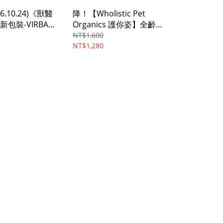
6.10.24)《獸醫
降！【Wholistic Pet
包裝-VIRBAC
Organics 護你姿】全齡
．克補營養軟
犬 綜合維生素/1lb
NT$1,600
g
NT$1,280