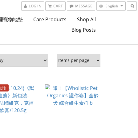
LOG IN
CART
MESSAGE
English
東理寵物地墊
Care Products
Shop All
Blog Posts
折扣