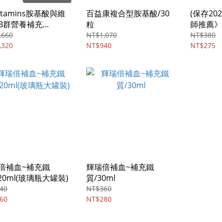
Vitamins胺基酸與維
百益康複合型胺基酸/30
(保存202
B群營養補充
粒
師推薦》新
20ml
法國維克
,660
NT$1,070
NT$380
,320
NT$940
膏/120.5
NT$275
倍補血~補充鐵
輝瑞倍補血~補充鐵
20ml(玻璃瓶大罐裝)
質/30ml
40
NT$360
60
NT$280