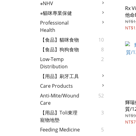
※NHV
Rx 
※貓咪專業保健
他命
液/1
NT$1
Professional
NT$1
Health
【食品】貓咪食物
10
【食品】狗狗食物
8
Low-Temp
2
Distribution
【用品】刷牙工具
Care Products
Anti-Mite/wound
52
輝瑞
Care
質/1
【用品】Toli東理
3
NT$9
寵物地墊
NT$7
Feeding Medicine
5