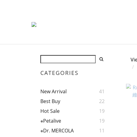
Vi
CATEGORIES
New Arrival
41
Best Buy
22
Hot Sale
19
※Petalive
19
※Dr. MERCOLA
11