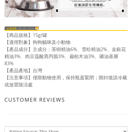
【商品規格】15g/罐
【適用對象】狗狗貓咪及小動物
【產品成分】主成分：茶樹精油6%、雪松精油2%、金銀花
精油3%、肉豆蔻酸異丙脂3%、扁柏木油3%、礦油基層
83%
【產品產地】台灣
【注意事項】僅限動物使用，保持瓶蓋緊閉；開封後請冷藏
或放置陰涼處
CUSTOMER REVIEWS