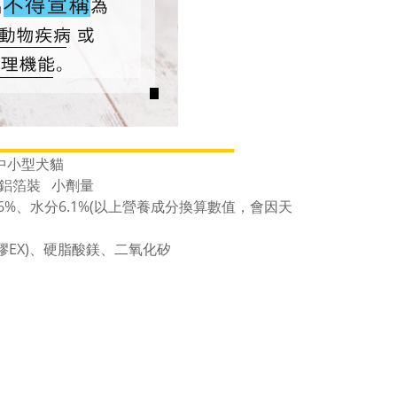
合中小型犬貓
出式鋁箔裝 小劑量
.6%、水分6.1%(以上營養成分換算數值，會因天
藻醣膠EX)、硬脂酸鎂、二氧化矽