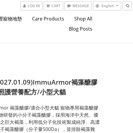
LOG IN
CART
MESSAGE
English
東理寵物地墊
Care Products
Shop All
Blog Posts
027.01.09)ImmuArmor褐藻醣膠
照護營養配方/小型犬貓
Armor 褐藻醣膠/適合小型犬貓 寵物專用褐藻醣膠 
物研發的小分子褐藻醣膠，採用海洋中天然、優
之巨大褐藻，利用低分子化技術製成純淨、高濃
子褐藻醣膠（分子量500Da），並排除褐藻雜