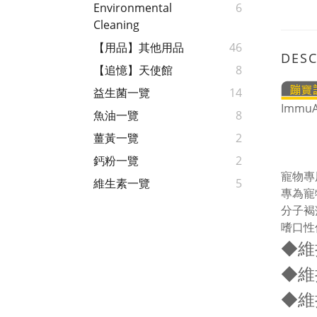
Environmental
6
Cleaning
【用品】其他用品
46
DESC
【追憶】天使館
8
益生菌一覽
14
Immu
魚油一覽
8
薑黃一覽
2
鈣粉一覽
2
寵物專
維生素一覽
5
專為寵
分子褐
嗜口性
◆維
◆維
◆維