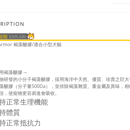
RIPTION
Armor 褐藻醣膠/適合小型犬貓
用褐藻醣膠 ─
物研發的小分子褐藻醣膠，採用海洋中天然、優質、珍貴之巨大
藻醣膠（分子量500Da），並排除褐藻雜質、重金屬及異味，
佳，使寵物更容易進食吸收。
持正常生理機能
持體質
持正常抵抗力