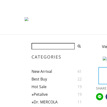
Vi
CATEGORIES
New Arrival
41
Best Buy
22
Hot Sale
19
SHARE
※Petalive
19
※Dr. MERCOLA
11