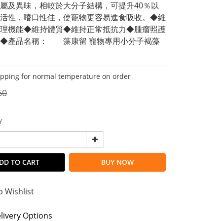
屬及異味，相較於大分子結構，可提升40％以
活性，嗜口性佳，使寵物更容易進食吸收。◆維
理機能◆維持體質◆維持正常抵抗力◆腫瘤照護
：	藻康留 寵物專用小分子褐藻
ipping for normal temperature on order
60
Y
DD TO CART
BUY NOW
o Wishlist
livery Options