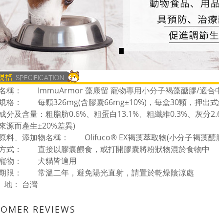
名稱：
ImmuArmor 藻康留 寵物專用小分子褐藻醣膠/適
規格：
每顆326mg(含膠囊66mg±10%)，每盒30顆，押
成分及含量：粗脂肪0.6%、粗蛋白13.1%、粗纖維0.3%、灰分2
來源而產生±20%差異)
原料、添加物名稱：
Olifuco® EX褐藻萃取物(小分子褐
方式：
直接以膠囊餵食，或打開膠囊將粉狀物混於食物中
寵物：
犬貓皆適用
期限：
常溫二年，避免陽光直射，請置於乾燥陰涼處
 地：
台灣
TOMER REVIEWS