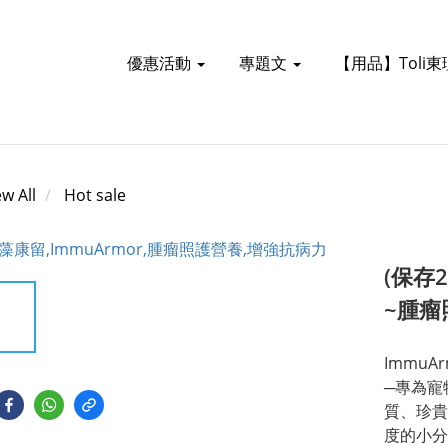
優惠活動
專題文
【用品】Toli
ew All
Hot sale
(保存2
~腫瘤
Immu
─專為寵
質、珍貴
度的小分