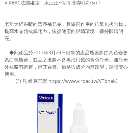
VIRBAC法國維克．水汪汪~保持眼睛明亮/5ml
老年犬貓眼睛的營養補充品，具協同作用的抗氧化複合物，
提高水晶體抗氧化力，恢復健康的眼睛環境，保持眼睛明
亮。
◆
此產品於2017年3月29日出貨的產品瓶蓋將由黃色變更
為白色瓶蓋，並且之後將不會再沿用舊的黃色瓶蓋。雖瓶蓋
外觀略有調整，但其容量、價格與成分均無改變，請您安心
使用。
【詳見 維克官網
https://www.virbac.tw/VTphak
】