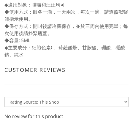
◆
適用對象：喵喵和汪汪均可
◆
使用方式：
眼各一滴，一天兩次，每次一滴。請遵照獸醫
師指示使用。
◆保存方式：開封後請冷藏保存，並於三周內使用完畢；每
次使用後請拴緊瓶蓋。
◆
容量: 5ML
◆
主要成分：細胞色素C、菸鹼醯胺、甘胺酸、硼酸、硼酸
鈉、純水
CUSTOMER REVIEWS
No review for this product