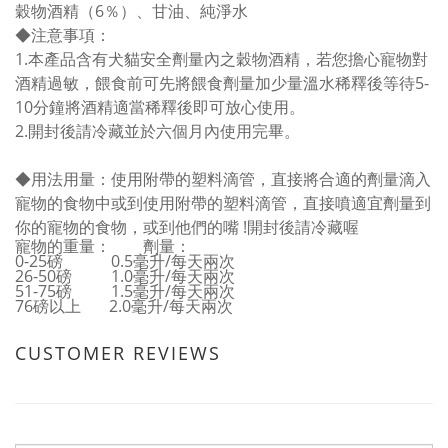
穀物酒精（6％）、甘油、純淨水
◆
注意事項
：
1.本產品含有犬貓安全劑量內之穀物酒精，若您擔心寵物對
酒精過敏，餵食前可先將餵食劑量加少量溫水稀釋後等待5-
10分鐘將酒精適當稀釋後即可放心使用。
2.開封後請冷藏並於六個月內使用完畢。
◆用法用量：使用附帶的塑料滴管，直接將合適的劑量滴入
寵物的食物中或到
使用附帶的塑料滴管，直接噴適宜劑量到
你的寵物的食物，或到他們的嘴
!
開封後請冷藏喔
寵物的重量：
劑量：
0-25磅
0.5毫升/每天兩次
26-50磅
1.0毫升/每天兩次
51-75磅
1.5毫升/每天兩次
76磅以上 2.0毫升/每天兩次
CUSTOMER REVIEWS