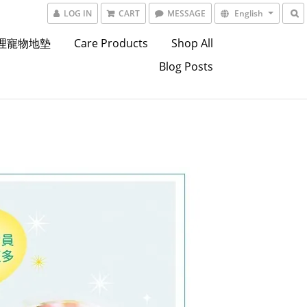
LOG IN
CART
MESSAGE
English
東理寵物地墊
Care Products
Shop All
Blog Posts