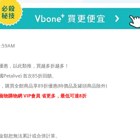
1:59AM
折扣優惠，以此類推，買越多折越多！
國Petalive) 首次85折回饋。
網站，購買全館商品享89折優惠(特價品及罐頭商品除外)
E寵物購物網 VIP會員 省更多，最低可達8折
費金額恕無法累計或合併計算。