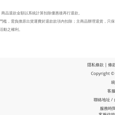
)，商品退款金額以系統計算扣除優惠後再行退款。
運門檻，需負擔原出貨運費於退款款項內扣除；主商品辦理退貨，只
本活動之權利。
隱私條款
|
條
Copyrigh
統
客服
聯絡地址 /
服務時間 
客服信箱 /