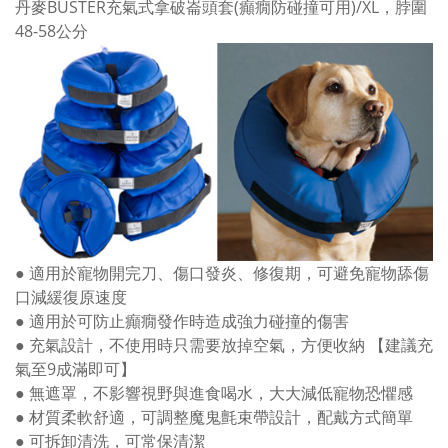
丹麥BUSTER充氣式拿破崙頭套(癲癇防碰撞可用)/XL，脖圍
48-58公分
● 適用於寵物開完刀、傷口發炎、修復期，可避免寵物舔傷
口減緩復原速度
● 適用於可防止癲癇發作時造成強力碰撞的傷害
● 充氣設計，不使用時只需要放掉空氣，方便收納 【建議充
氣至9成滿即可】
● 無遮罩，不影響視野與進食喝水，大大減低寵物恐懼感
● 材質柔軟舒適，可調整魔鬼氈束帶設計，配戴方式簡單
● 可拆卸清洗，可常保清潔