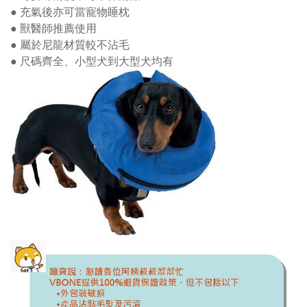
● 充氣後亦可當寵物睡枕
● 獸醫師推薦使用
● 屬於尼龍材質較不沾毛
● 尺碼齊全、小型犬到大型犬均有