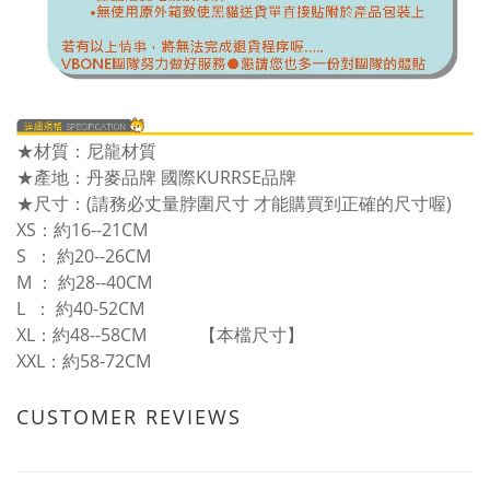
★
材質：尼龍材質
★
產地：丹麥品牌 國際KURRSE品牌
★
尺寸：(請務必丈量脖圍尺寸 才能購買到正確的尺寸喔)
XS：約16--21CM
S ： 約20--26CM
M ： 約28--40CM
L ： 約40-52CM
XL：約48--58CM 【本檔尺寸】
XXL：約58-72CM
CUSTOMER REVIEWS