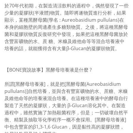
於70年代初期，在製造清涼飲料的過程中，偶然發現了一些
少量的凝膠狀(半液體)物質。隨即將遂物質進行分析，結果
顯示，某種黑酵母菌(學名 : Aureobasidium pullulans)在
本身的細胞壁的周邊產生多糖類物質。之後，將這種黑酵母
菌和凝膠狀物質反復研究中發現，如果把這種黑酵母菌放於
含豐富礦物的水、蔗 糖、米糠及維他命等等混合培養液中
培養的話，就能獲得含有大量β-Glucan的凝膠狀物質。
【BONE寶說故事】黑酵母培養液是什麼 ?
所謂[黑酵母培養液]，就是把[黑酵母菌(Aureobasidium
pullulans)]自然培養，並與含有豐富礦物的水、蔗糖、米糠
及維他命等的培養液混合培養。在這種培養液中的酵母自行
製造了天然的凝膠狀，大量的 β-Glucan溶化其中。在製造
過程中，雖然實施了加熱殺菌程序，但是；一切破壞自然平
衡、精製及抽取等化學程序一概不會採用。[黑酵母培養液]
中包含豐富的β1,3-1,6 Glucan，因是黏性高的凝膠狀體，