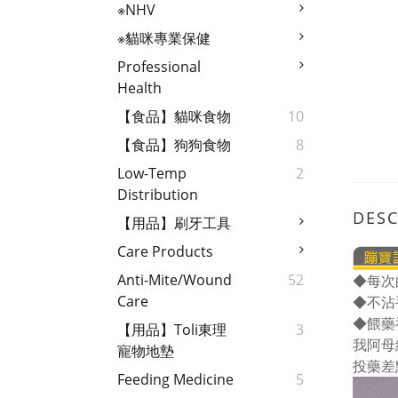
※NHV
※貓咪專業保健
Professional
Health
【食品】貓咪食物
10
【食品】狗狗食物
8
Low-Temp
2
Distribution
DESC
【用品】刷牙工具
Care Products
Anti-Mite/wound
52
◆每次
Care
◆不沾
◆餵藥
【用品】Toli東理
3
我阿母
寵物地墊
投藥差
Feeding Medicine
5