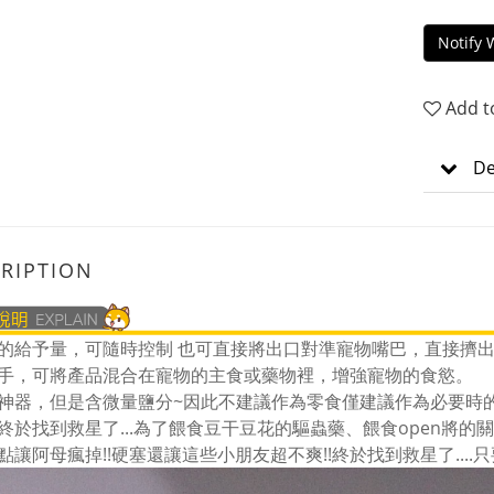
Notify 
Add t
De
RIPTION
的給予量，可隨時控制 也可直接將出口對準寵物嘴巴，直接擠
手，可將產品混合在寵物的主食或藥物裡，增強寵物的食慾。
神器，但是含微量鹽分~因此不建議作為零食僅建議作為必要時
終於找到救星了...為了餵食豆干豆花的驅蟲藥、餵食open將
點讓阿母瘋掉!!硬塞還讓這些小朋友超不爽!!終於找到救星了...