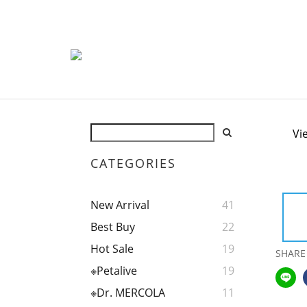
Vi
CATEGORIES
New Arrival
41
Best Buy
22
Hot Sale
19
SHARE
※Petalive
19
※Dr. MERCOLA
11