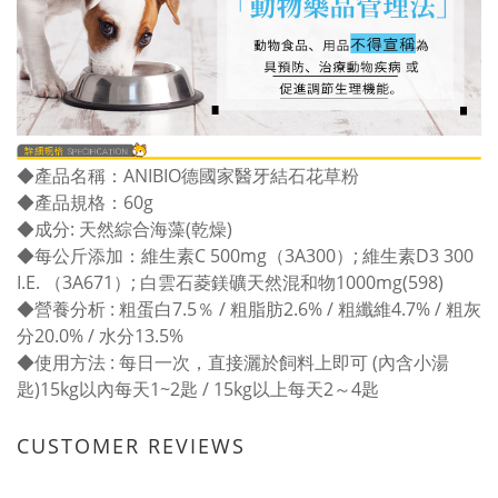
◆
產品名稱：ANIBIO德國家醫牙結石花草粉
◆
產品規格：60g
◆成分: 天然綜合海藻(乾燥)
◆每公斤添加：維生素C 500mg（3A300）; 維生素D3 300
I.E. （3A671）; 白雲石菱鎂礦天然混和物1000mg(598)
◆營養分析 : 粗蛋白7.5％ / 粗脂肪2.6% / 粗纖維4.7% / 粗灰
分20.0% / 水分13.5%
◆使用方法 : 每日一次，直接灑於飼料上即可 (內含小湯
匙)15kg以內每天1~2匙 / 15kg以上每天2～4匙
CUSTOMER REVIEWS