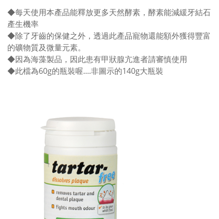
◆
每天使用本產品能釋放更多天然酵素，酵素能減緩牙結石
產生機率
◆
除了牙齒的保健之外，透過此產品寵物還能額外獲得豐富
的礦物質及微量元素。
◆
因為海藻製品，因此患有甲狀腺亢進者請審慎使用
◆
此檔為60g的瓶裝喔....非圖示的140g大瓶裝