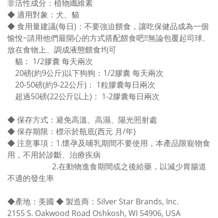
非活性成分：植物纖維素
◆ 適用對象：犬、貓
◆
食用量建議(每日)：不要強迫餵食，讓吃保健品成為一個
愉悅~請用他們最開心的方式搭配餵食吧!!無論包覆起司球、
放在食物上、調成液態餵食均可
貓： 1/2膠囊 每天兩次
20磅(約9公斤)以下狗狗：1/2膠囊 每天兩次
20-50磅(約9-22公斤)： 1粒膠囊每日兩次
超過50磅(22公斤以上)： 1-2膠囊每日兩次
◆ 保存方式：避免高溫、高濕、陽光照射處
◆ 保存期限：標示於瓶底(西元 月/年)
◆ 注意事項：1.懷孕及哺乳期間不要使用，本產品限寵物食
用，不用於診斷、治療疾病
2.在動物進食期間或之後給藥，以減少胃腸道
不適的發生率
◆產地：美國 ◆ 製造商：Silver Star Brands, Inc.
2155 S. Oakwood Road Oshkosh, WI 54906, USA