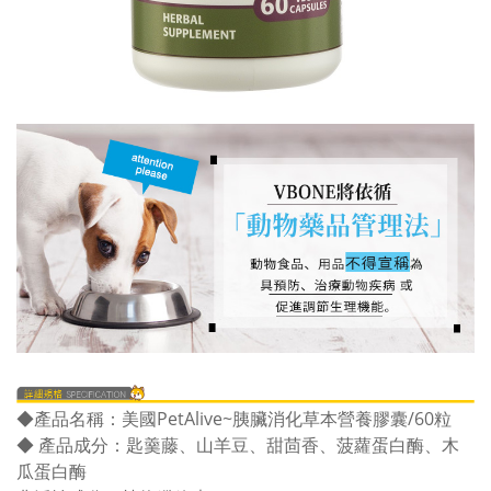
◆產品名稱：美國PetAlive~胰臟消化草本營養膠囊/60粒
◆ 產品成分：匙羹藤、山羊豆、甜茴香、菠蘿蛋白酶、木
瓜蛋白酶