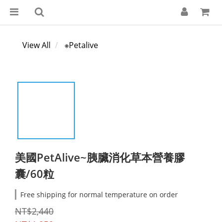
View All
※Petalive
美國PetAlive~胰臟消化草本營養膠
囊/60粒
Free shipping for normal temperature on order
NT$2,440