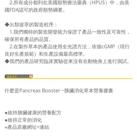
2.所有
成分都列在美國順勢療法藥典（HPUS）中，由美
國FDA認可的政府順勢綱要。
◆
出類拔萃的製造程序：
1.我們獨特的製造開發能力保證了產品一致性及可靠性，
確保所有產品的品質。
2.在製作草本的產品使用全光譜方法，依循cGMP（現行
良好生產規範）和生產設備最高標準。
◆
我們的產品研究臨床實驗從來沒有在動物身上進行測試。
什麼是Pancreas Booster ~胰臟消化草本營養膠囊
●維持胰臟健康的營養配方
●維持正常的消化
※產品原廠網址
>連結