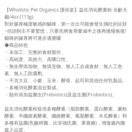
【Wholistic Pet Organics 護你姿】益生消化酵素粉 全齡犬
貓/4oz (113g)
對於腸胃極度敏感的貓咪，第一次出可能會發生偶吐的症狀
~但請飼主不要驚慌，只要先將食用量減半之後再慢慢恢復!
貓咪的腸胃將可逐步適應囉
◆商品特色
・未加工、完整的食材製作。
・高純度、高效力、高嗜口性。
・無化學添加物、無填充物、無人工合成食材、無人工色
素、無人工防腐劑。
・不含大豆、小麥、玉米、酵母、起司和其他任何乳製品。
・多種消化酵素混合製成。
・額外添加益菌生(Prebiotics)及益生菌(Probiotics)。
益生消化酵素粉提供多種酵素（脂肪酵素、蛋白酵素、澱粉
酵素、半纖維素酵素、纖維酵素、鳳梨酵素、木瓜酵素）和
多種有益菌(乳酸桿菌、比菲德氏菌、果寡糖)，增進腸內菌
叢之品質。