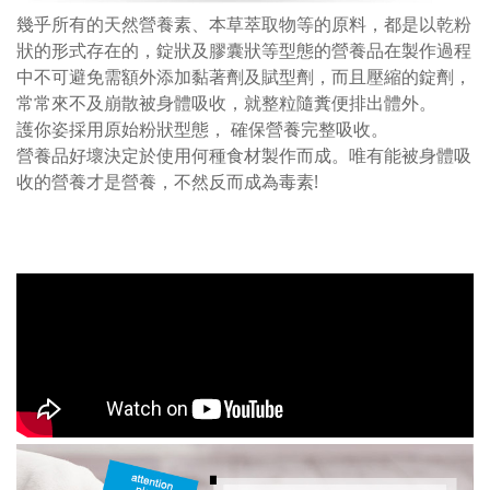
幾乎所有的天然營養素、本草萃取物等的原料，都是以乾粉
狀的形式存在的，錠狀及膠囊狀等型態的營養品在製作過程
中不可避免需額外添加黏著劑及賦型劑，而且壓縮的錠劑，
常常來不及崩散被身體吸收，就整粒隨糞便排出體外。
護你姿採用原始粉狀型態， 確保營養完整吸收。
營養品好壞決定於使用何種食材製作而成。唯有能被身體吸
收的營養才是營養，不然反而成為毒素!