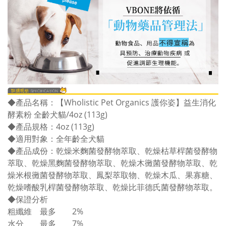
◆
產品名稱：【Wholistic Pet Organics 護你姿】益生消化
酵素粉 全齡犬貓/4oz (113g)
◆
產品規格：4oz (113g)
◆適用對象：全年齡全犬貓
◆產品成份：乾燥米麴菌發酵物萃取、乾燥枯草桿菌發酵物
萃取、乾燥黑麴菌發酵物萃取、乾燥木黴菌發酵物萃取、乾
燥米根黴菌發酵物萃取、鳳梨萃取物、乾燥木瓜、果寡糖、
乾燥嗜酸乳桿菌發酵物萃取、乾燥比菲德氏菌發酵物萃取。
◆保證分析
粗纖維
最多
2%
水分
最多
7%