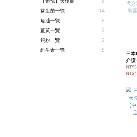
【追憶】天使館
8
益生菌一覽
14
魚油一覽
8
薑黃一覽
2
鈣粉一覽
2
維生素一覽
5
日本P
介護
器(
NT$5
／9
NT$4