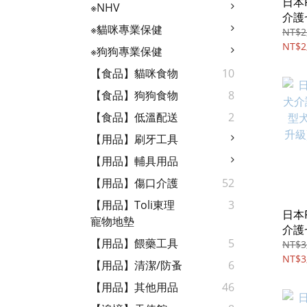
日本P
※NHV
介護
※貓咪專業保健
可背
NT$2
加大
NT$2
※狗狗專業保健
【食品】貓咪食物
10
【食品】狗狗食物
8
【食品】低溫配送
2
【用品】刷牙工具
【用品】輔具用品
【用品】傷口介護
52
【用品】Toli東理
3
日本P
寵物地墊
介護
【用品】餵藥工具
5
犬】
NT$3
級)
NT$3
【用品】清潔/防蚤
6
【用品】其他用品
46