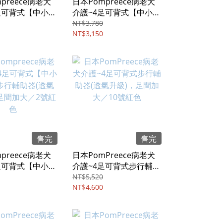
preece病老犬
日本Pompreece病老犬
足可背式【中小型
介護~4足可背式【中小型
輔助器(透氣升
犬】步行輔助器(透氣升
NT$3,780
間加大／6號紅色
級)，足間加大／5號紅色
NT$3,150
售完
售完
preece病老犬
日本PomPreece病老犬
足可背式【中小型
介護~4足可背式步行輔助
輔助器(透氣升
器(透氣升級)，足間加大
NT$5,520
間加大／2號紅色
／10號紅色
NT$4,600