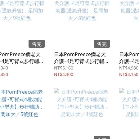
售完
售完
omPreece病老犬
日本PomPreece病老犬
日本Pom
~4足可背式步行輔助
介護~4足可背式步行輔助
介護~4
透氣升級)，足間加大
器(透氣升級)，足間加大
器(透氣
,340
NT$5,160
NT$4,980
號紅色
,450
／8號紅色
NT$4,300
／7號紅
NT$4,150