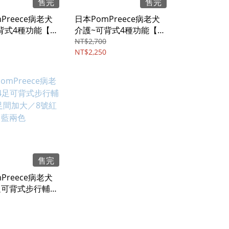
售完
售完
Preece病老犬
日本PomPreece病老犬
背式4種功能【中
介護~可背式4種功能【中
步行輔助，足間
小型犬】步行輔助，足間
NT$2,700
號紅色
加大／2號紅色
NT$2,250
售完
Preece病老犬
足可背式步行輔助
加大／8號紅藍