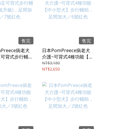
售完
售完
Preece病老犬
日本PomPreece病老犬
足可背式步行輔助
介護~可背式4種功能【中
升級)，足間加大
小型犬】步行輔助，足間
NT$3,180
色
加大／6號紅色
NT$2,650