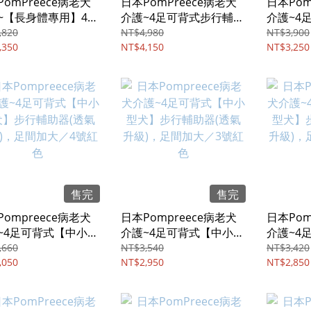
omPreece病老犬
日本PomPreece病老犬
日本Pom
~【長身體專用】4足
介護~4足可背式步行輔助
介護~4
式步行輔助器，足間
器，足間加大／7號紅藍
犬】步行
,820
NT$4,980
NT$3,900
/5號紅色
,350
兩色
NT$4,150
級)，足
NT$3,250
售完
售完
ompreece病老犬
日本Pompreece病老犬
日本Pom
~4足可背式【中小型
介護~4足可背式【中小型
介護~4
步行輔助器(透氣升
犬】步行輔助器(透氣升
犬】步行
,660
NT$3,540
NT$3,420
，足間加大／4號紅色
,050
級)，足間加大／3號紅色
NT$2,950
級)，足
NT$2,850