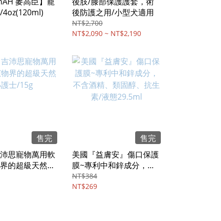
cynAH 麥高臣】寵
後肢/膝部保護護套，術
oz(120ml)
後防護之用/小型犬適用
NT$2,700
NT$2,090 ~ NT$2,190
售完
售完
沛思寵物萬用軟
美國『益膚安』傷口保護
界的超級天然小
膜~專利中和鋅成分，不
g
含酒精、類固醇、抗生
NT$384
素/液態29.5ml
NT$269