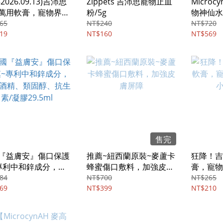
2026.09.13)吉沛思
Zippets 吉沛思寵物止血
Micro
萬用軟膏，寵物界的
粉/5g
物神仙水/4
天然小護士/15g
65
NT$240
NT$720
19
NT$160
NT$569
售完
『益膚安』傷口保護
推薦~紐西蘭原裝~麥蘆卡
狂降！吉
專利中和鋅成分，不
蜂蜜傷口敷料，加強皮膚
膏，寵物
精、類固醇、抗生
屏障
護士/15
84
NT$700
NT$265
膠29.5ml
69
NT$399
NT$210