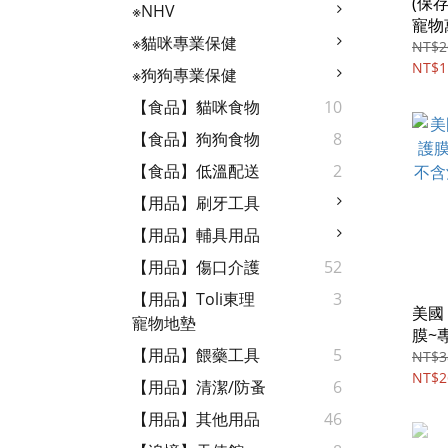
(保存
※NHV
寵物
※貓咪專業保健
超級
NT$2
NT$1
※狗狗專業保健
【食品】貓咪食物
10
【食品】狗狗食物
8
【食品】低溫配送
2
【用品】刷牙工具
【用品】輔具用品
【用品】傷口介護
52
【用品】Toli東理
3
美國
寵物地墊
膜~
【用品】餵藥工具
5
含酒
NT$3
素/凝
NT$2
【用品】清潔/防蚤
6
【用品】其他用品
46