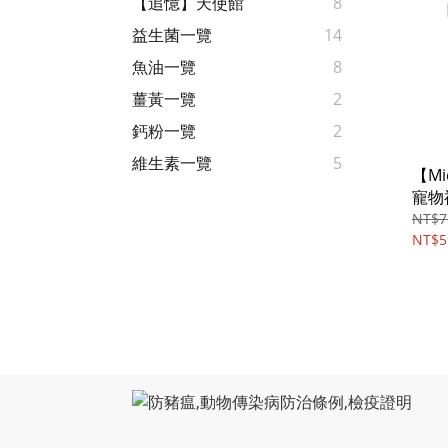
【追憶】天使館
8
益生菌一覽
14
魚油一覽
8
薑黃一覽
2
鈣粉一覽
2
維生素一覽
5
【Mi
寵物
膠/4o
NT$7
NT$5