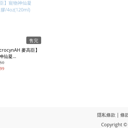
售完
crocynAH 麥高臣】
神仙凝
z(120ml)
50
99
隱私條款
|
條
Copyrigh