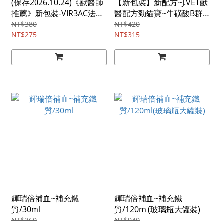
(保存2026.10.24)《獸醫師
【新包裝】新配方~J.VET獸
推薦》新包裝-VIRBAC法國
醫配方勁貓寶~牛磺酸B群
維克．克補營養軟
+離胺酸，醫藥級製程、適
NT$380
NT$420
膏/120.5g
NT$275
口性佳/90克
NT$315
輝瑞倍補血~補充鐵
輝瑞倍補血~補充鐵
質/30ml
質/120ml(玻璃瓶大罐裝)
NT$360
NT$940