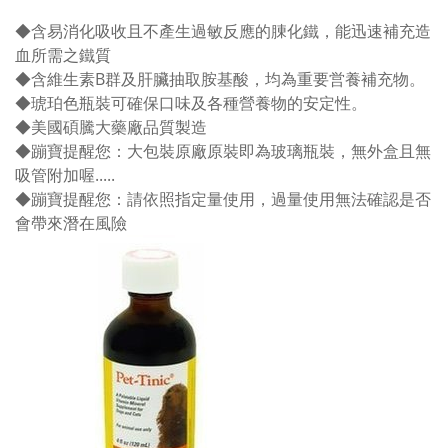
◆
含易消化吸收且不產生過敏反應的腖化鐵，能迅速補充造
血所需之鐵質
◆
含維生素B群及肝臟抽取胺基酸，均為重要営養補充物。
◆
琥珀色瓶裝可確保口味及各種營養物的安定性。
◆
美國碩騰大藥廠品質製造
◆
蹦寶提醒您：大包裝原廠原裝即為玻璃瓶裝，無外盒且無
吸管附加喔.....
◆
蹦寶提醒您：
請依照指定量使用，過量使用無法確認是否
會帶來潛在風險