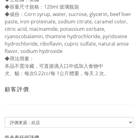
◆容量尺寸規格：120ml 玻璃瓶裝
◆成份：Corn syrup, water, sucrose, glycerin, beef liver
paste, iron proteinate, sodium citrate, caramel color,
citric acid, niacinamide, potassium sorbate,
cyanocobalamin, thiamine hydrochloride, pyridoxine
hydrochloride, riboflavin, cupric sulfate, natural anise
flavor, sodium hydroxide
◆用法用量：
本品不需冷藏，可直接滴入口中或加入食物中
犬、貓：每次0.22cc/每 1公斤體重，每天 2 次。
顧客評價
尚未有任何評價