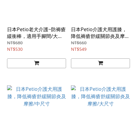
日本Petio老犬介護~防褥瘡
日本Petio介護犬用護膝，
緩衝棒，適用手腳間/大尺
降低褥瘡舒緩關節炎及摩
寸1入
擦/小尺寸
NT$680
NT$660
NT$530
NT$549