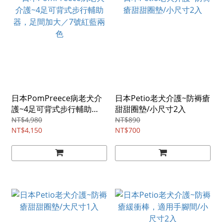
日本PomPreece病老犬介
日本Petio老犬介護~防褥瘡
護~4足可背式步行輔助
甜甜圈墊/小尺寸2入
器，足間加大／7號紅藍兩
NT$4,980
NT$890
色
NT$4,150
NT$700