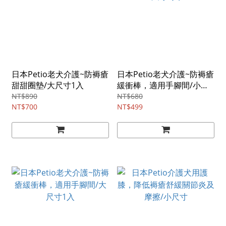
日本Petio老犬介護~防褥瘡
日本Petio老犬介護~防褥瘡
甜甜圈墊/大尺寸1入
緩衝棒，適用手腳間/小尺
寸2入
NT$890
NT$680
NT$700
NT$499