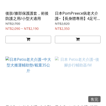
後肢/膝部保護護套，術後
日本PomPreece病老犬介
防護之用/小型犬適用
護~【長身體專用】4足可
背式步行輔助器，足間加
NT$2,700
NT$2,820
NT$2,090 ~ NT$2,190
大/5號紅色
NT$2,350
售完