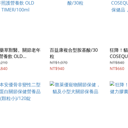
V藥草獸醫。關節老年
百益康複合型胺基酸/30
狂降！貓
營養飲 OLD
粒
COSEQ
R/100ml
保健品，
,210
NT$1,070
NT$840
,840
NT$940
顆裝
NT$660