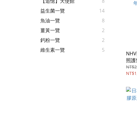
【追憶】天使館
8
益生菌一覽
14
魚油一覽
8
薑黃一覽
2
鈣粉一覽
2
維生素一覽
5
NH
照護
TIME
NT$2
NT$1