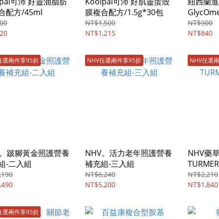
lpal可沛 好靈油脂肪
Koolpal可沛 好肌靈蛋殼
紐西蘭進
合配方/45ml
膜複合配方/1.5g*30包
GlycO
節保健營
00
NT$1,500
NT$900
20
NT$1,215
NT$840
任選兩件享95折
NHV任選兩件享95折
NHV任選
V。跛腳黃金照護營養
NHV。活力老年照護營養
NHV藥
組-二入組
補充組-三入組
TURMER
,190
NT$6,240
NT$2,210
,490
NT$5,200
NT$1,840
任選兩件享95折