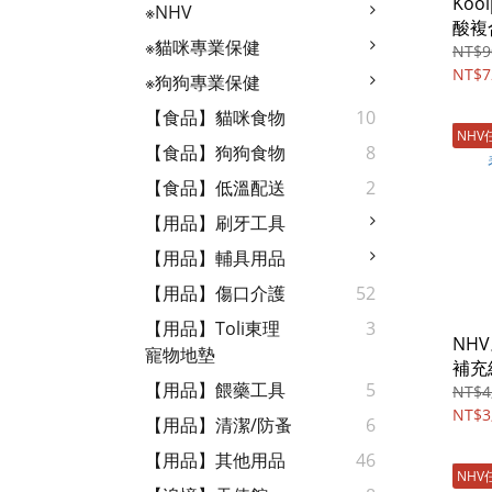
Koo
※NHV
酸複
※貓咪專業保健
NT$9
NT$7
※狗狗專業保健
【食品】貓咪食物
10
NHV
【食品】狗狗食物
8
【食品】低溫配送
2
【用品】刷牙工具
【用品】輔具用品
【用品】傷口介護
52
【用品】Toli東理
3
NH
寵物地墊
補充
【用品】餵藥工具
5
NT$4
NT$3
【用品】清潔/防蚤
6
【用品】其他用品
46
NHV