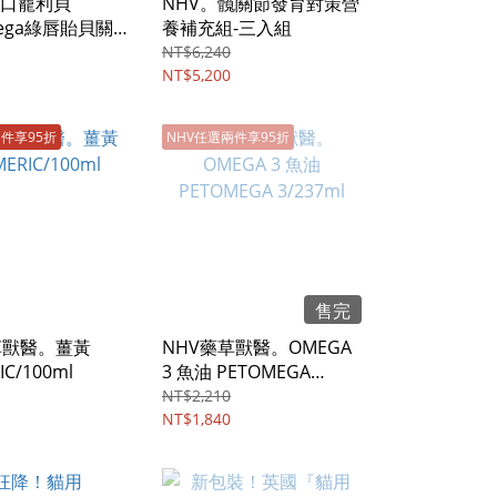
口寵利貝
NHV。髖關節發育對策營
mega綠唇貽貝關
養補充組-三入組
養品/30顆膠囊
NT$6,240
NT$5,200
兩件享95折
NHV任選兩件享95折
售完
草獸醫。薑黃
NHV藥草獸醫。OMEGA
IC/100ml
3 魚油 PETOMEGA
3/237ml
NT$2,210
NT$1,840