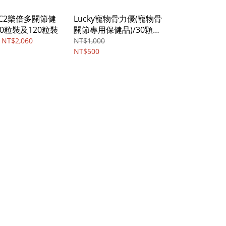
C2樂倍多關節健
Lucky寵物骨力優(寵物骨
0粒裝及120粒裝
關節專用保健品)/30顆膠
囊
 NT$2,060
NT$1,000
NT$500