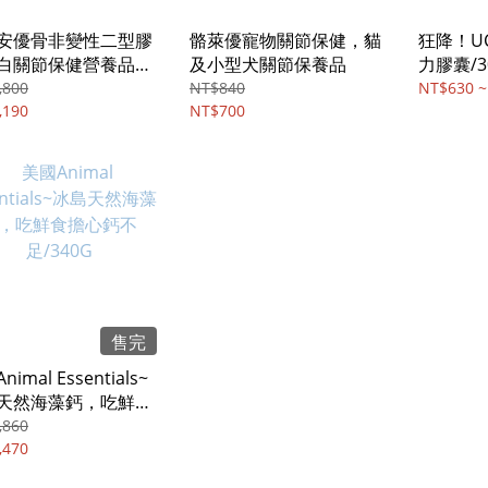
安優骨非變性二型膠
骼萊優寵物關節保健，貓
狂降！U
白關節保健營養品
及小型犬關節保養品
力膠囊/3
小)/120錠
,800
NT$840
NT$630 ~
,190
NT$700
售完
imal Essentials~
天然海藻鈣，吃鮮食
鈣不足/340G
,860
,470