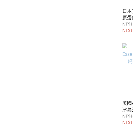
日本
原蛋
(顆粒
NT$1
NT$1
美國An
冰島
擔心
NT$1
NT$1