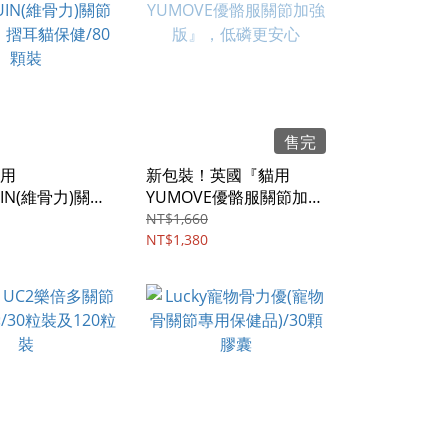
售完
用
新包裝！英國『貓用
UIN(維骨力)關節
YUMOVE優骼服關節加強
摺耳貓保健/80
版』，低磷更安心
NT$1,660
NT$1,380