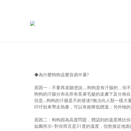
◆
為什麼狗狗這麼容易中暑?
原因一：不要再道聽塗說....狗狗是有汗腺的，但不發達
狗狗的汗腺分布在所有長著毛髮的皮膚下及分佈在
但是...狗狗的汗腺是不的發達!!無法向人類一
吁吁狀來帶走熱量，可以有效降低體溫；另外牠的
原因二：狗狗因為高度問題，體認到的溫度將比你
如圖所示~對你而言是31度的溫度，但愈接近地