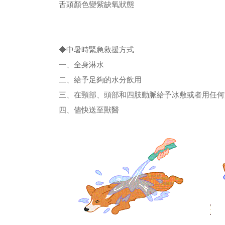
舌頭顏色變紫缺氧狀態
◆
中暑時緊急救援方式
一、全身淋水
二、給予足夠的水分飲用
三、在頸部、頭部和四肢動脈給予冰敷或者用任
四、儘快送至獸醫