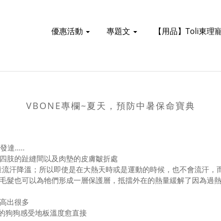
優惠活動
專題文
【用品】Toli東理
VBONE專欄~夏天，預防中暑保命寶典
.....
四肢的趾縫間以及肉墊的皮膚皺折處
樣大量流汗降溫；所以即使是在大熱天時或是運動的時候，也不會流汗
毛髮也可以為牠們形成一層保護層，抵擋外在的熱量緩解了因為過
高出很多
面的狗狗感受地板溫度愈直接