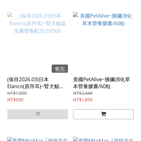
售完
(保存2026.03)日本
美國PetAlive~胰臟消化草
Elanco(原拜耳)~腎犬貓益
本營養膠囊/60粒
生菌營養配方(2)/50G
NT$1,830
NT$2,440
NT$930
NT$1,850