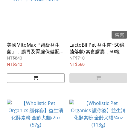
售完
美國MitoMax『超級益生
LactoBif Pet 益生菌~50億
菌』，腸胃及腎臟保健配
菌落數/素食膠囊，60粒
方/中小型犬貓，30粒
NT$840
NT$710
NT$540
NT$560