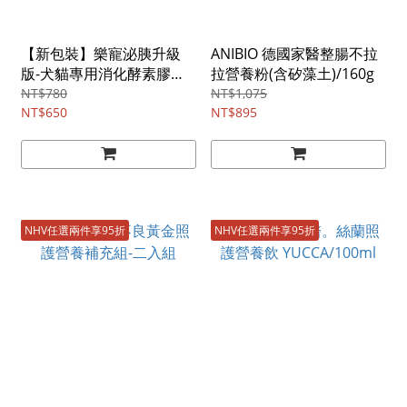
【新包裝】樂寵泌胰升級
ANIBIO 德國家醫整腸不拉
版-犬貓專用消化酵素膠
拉營養粉(含矽藻土)/160g
囊/30顆
NT$780
NT$1,075
NT$650
NT$895
NHV任選兩件享95折
NHV任選兩件享95折