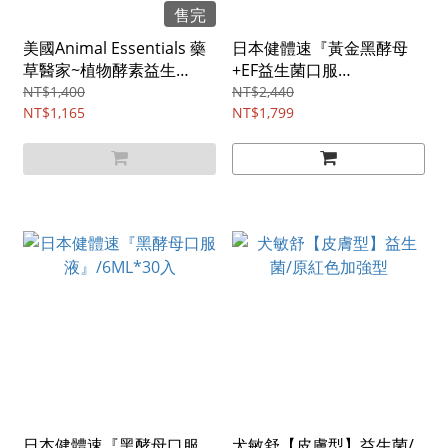
售完
美國Animal Essentials 藥
日本健體速『黃金黑酵母
草醫家~植物酵素益生
+EF益生菌口服
菌/100G
液』/6ML*30入
NT$1,400
NT$2,440
NT$1,165
NT$1,799
日本健體速『黑酵母口服
犬敏舒【皮膚型】益生菌/