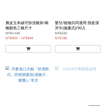
麂皮玉米絨可拆洗睡床/兩
嬰兒/寵物共同適用 指套潔
種顏色三種尺寸
牙巾(拋棄式)/90入
NT$1,149
NT$220
NT$499 ~ NT$849
NT$180