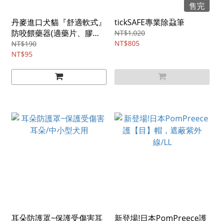
售完
丹麥進口犬貓『舒適軟式』
tickSAFE專業除蝨筆
防咬餵藥器(適藥片、膠囊)
NT$1,020
／單支
NT$805
NT$190
NT$95
耳朵防護罩~保護受傷害耳
新登場!日本PomPreece護