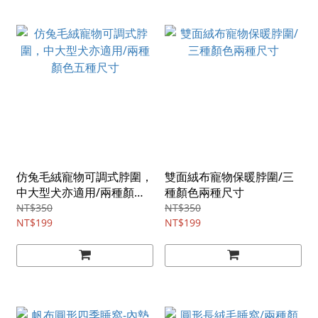
仿兔毛絨寵物可調式脖圍，
雙面絨布寵物保暖脖圍/三
中大型犬亦適用/兩種顏色
種顏色兩種尺寸
五種尺寸
NT$350
NT$350
NT$199
NT$199