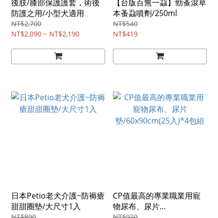
後肢/膝部保護護套，術後
【台版百無一蝨】勁蚤滾草
防護之用/小型犬適用
本蚤蝨噴劑/250ml
NT$2,700
NT$540
NT$2,090 ~ NT$2,190
NT$419
日本Petio老犬介護~防褥瘡
CP值最高的專業職業用寵
甜甜圈墊/大尺寸1入
物尿布、尿片
墊/60x90cm(25入)*4包組
NT$890
NT$920