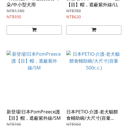
朵/中小型犬用
【目】帽，遮蔽紫外線/LL
NT$1,180
NT$780
NT$930
NT$620
新登場!日本PomPreece護
日本PETIO‧介護-老犬貓餵
【目】帽，遮蔽紫外線/SM
食輔助碗/大尺寸(容量
500c.c.)
NT$745
NT$960