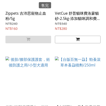
售完
Zippets 吉沛思寵物止血
VetCue 舒普貓咪費洛蒙貓
粉/5g
砂-2.5kg-添加貓咪調和費洛
蒙(兩包以上只能宅配)
NT$240
NT$340
NT$160
NT$280